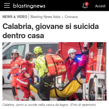
2
Accedi
NEWS & VIDEO
Blasting News Italia
>
Cronaca
Calabria, giovane si suicida
dentro casa
Calabria, uomo si uccide nella vasca da bagno. (Foto di repertorio)