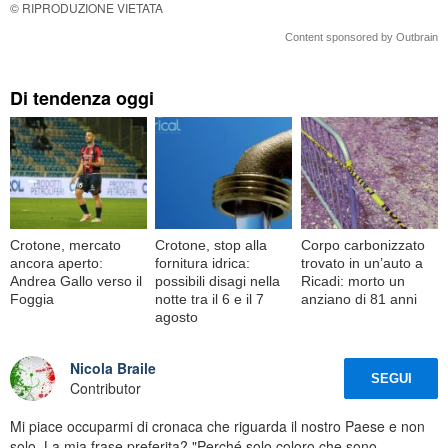
© RIPRODUZIONE VIETATA
Content sponsored by Outbrain
Di tendenza oggi
Crotone, mercato
Crotone, stop alla
Corpo carbonizzato
ancora aperto:
fornitura idrica:
trovato in un’auto a
Andrea Gallo verso il
possibili disagi nella
Ricadi: morto un
Foggia
notte tra il 6 e il 7
anziano di 81 anni
agosto
Nicola Braile
SEGUI
Contributor
Mi piace occuparmi di cronaca che riguarda il nostro Paese e non
solo. La mia frase preferita? "Perché solo coloro che sono