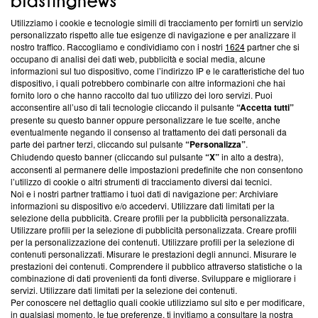
Utilizziamo i cookie e tecnologie simili di tracciamento per fornirti un servizio
Questa sezione offre informazioni trasparenti su Blasting
personalizzato rispetto alle tue esigenze di navigazione e per analizzare il
nostro traffico. Raccogliamo e condividiamo con i nostri
1624
partner che si
News, sui nostri processi editoriali e su come ci impegniamo a
occupano di analisi dei dati web, pubblicità e social media, alcune
creare news di qualità. Inoltre, afferma la nostra aderenza a
informazioni sul tuo dispositivo, come l’indirizzo IP e le caratteristiche del tuo
‘Trust Project - News with Integrity’
Blasting News non è
dispositivo, i quali potrebbero combinarle con altre informazioni che hai
ancora membro del programma, ma ha richiesto di farne
fornito loro o che hanno raccolto dal tuo utilizzo dei loro servizi. Puoi
parte; Trust Project non ha ancora effettuato una verifica di
acconsentire all’uso di tali tecnologie cliccando il pulsante
“Accetta tutti”
conformità agli standard.
presente su questo banner oppure personalizzare le tue scelte, anche
eventualmente negando il consenso al trattamento dei dati personali da
parte dei partner terzi, cliccando sul pulsante
“Personalizza”
.
Su di noi
Chiudendo questo banner (cliccando sul pulsante
“X”
in alto a destra),
acconsenti al permanere delle impostazioni predefinite che non consentono
Team editoriale
l’utilizzo di cookie o altri strumenti di tracciamento diversi dai tecnici.
Noi e i nostri partner trattiamo i tuoi dati di navigazione per: Archiviare
Corporate
informazioni su dispositivo e/o accedervi. Utilizzare dati limitati per la
selezione della pubblicità. Creare profili per la pubblicità personalizzata.
Redazione
Utilizzare profili per la selezione di pubblicità personalizzata. Creare profili
per la personalizzazione dei contenuti. Utilizzare profili per la selezione di
Informativa Privacy
contenuti personalizzati. Misurare le prestazioni degli annunci. Misurare le
prestazioni dei contenuti. Comprendere il pubblico attraverso statistiche o la
Cookie Policy
combinazione di dati provenienti da fonti diverse. Sviluppare e migliorare i
servizi. Utilizzare dati limitati per la selezione dei contenuti.
Blasting SA, IDI CHE-247.845.224, Via Carlo Frasca, 3 - 6900
Per conoscere nel dettaglio quali cookie utilizziamo sul sito e per modificare,
Lugano (Svizzera) Tel:
+39 0690258937
in qualsiasi momento, le tue preferenze, ti invitiamo a consultare la nostra