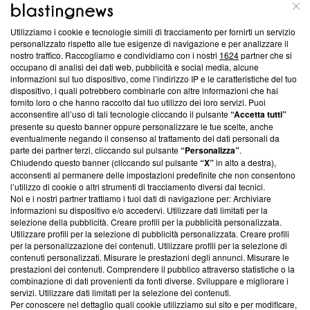
ABOUT
LINEA EDITORIALE
Utilizziamo i cookie e tecnologie simili di tracciamento per fornirti un servizio
Questa sezione offre informazioni trasparenti su Blasting
personalizzato rispetto alle tue esigenze di navigazione e per analizzare il
nostro traffico. Raccogliamo e condividiamo con i nostri
1624
partner che si
News, sui nostri processi editoriali e su come ci impegniamo a
occupano di analisi dei dati web, pubblicità e social media, alcune
creare news di qualità. Inoltre, afferma la nostra aderenza a
informazioni sul tuo dispositivo, come l’indirizzo IP e le caratteristiche del tuo
‘Trust Project - News with Integrity’
Blasting News non è
dispositivo, i quali potrebbero combinarle con altre informazioni che hai
ancora membro del programma, ma ha richiesto di farne
fornito loro o che hanno raccolto dal tuo utilizzo dei loro servizi. Puoi
parte; Trust Project non ha ancora effettuato una verifica di
acconsentire all’uso di tali tecnologie cliccando il pulsante
“Accetta tutti”
conformità agli standard.
presente su questo banner oppure personalizzare le tue scelte, anche
eventualmente negando il consenso al trattamento dei dati personali da
parte dei partner terzi, cliccando sul pulsante
“Personalizza”
.
Su di noi
Chiudendo questo banner (cliccando sul pulsante
“X”
in alto a destra),
acconsenti al permanere delle impostazioni predefinite che non consentono
Team editoriale
l’utilizzo di cookie o altri strumenti di tracciamento diversi dai tecnici.
Noi e i nostri partner trattiamo i tuoi dati di navigazione per: Archiviare
Corporate
informazioni su dispositivo e/o accedervi. Utilizzare dati limitati per la
selezione della pubblicità. Creare profili per la pubblicità personalizzata.
Redazione
Utilizzare profili per la selezione di pubblicità personalizzata. Creare profili
per la personalizzazione dei contenuti. Utilizzare profili per la selezione di
Informativa Privacy
contenuti personalizzati. Misurare le prestazioni degli annunci. Misurare le
prestazioni dei contenuti. Comprendere il pubblico attraverso statistiche o la
Cookie Policy
combinazione di dati provenienti da fonti diverse. Sviluppare e migliorare i
servizi. Utilizzare dati limitati per la selezione dei contenuti.
Blasting SA, IDI CHE-247.845.224, Via Carlo Frasca, 3 - 6900
Per conoscere nel dettaglio quali cookie utilizziamo sul sito e per modificare,