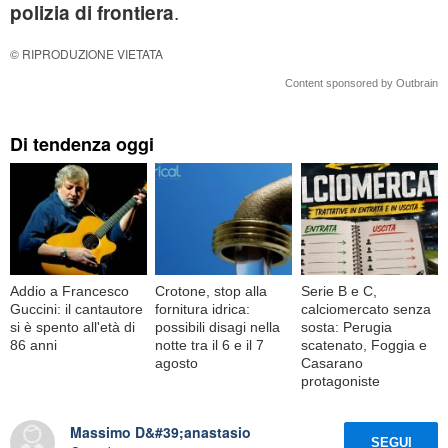
.
polizia di frontiera
© RIPRODUZIONE VIETATA
Content sponsored by Outbrain
Di tendenza oggi
Addio a Francesco
Crotone, stop alla
Serie B e C,
Guccini: il cantautore
fornitura idrica:
calciomercato senza
si è spento all'età di
possibili disagi nella
sosta: Perugia
86 anni
notte tra il 6 e il 7
scatenato, Foggia e
agosto
Casarano
protagoniste
Massimo D&#39;anastasio
SEGUI