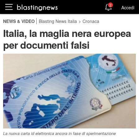
2
Accedi
NEWS & VIDEO
Blasting News Italia
>
Cronaca
Italia, la maglia nera europea
per documenti falsi
La nuova carta id elettronica ancora in fase di sperimentazione