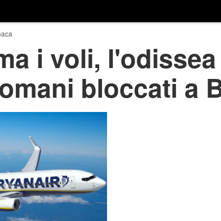
naca
a i voli, l'odissea
romani bloccati a 