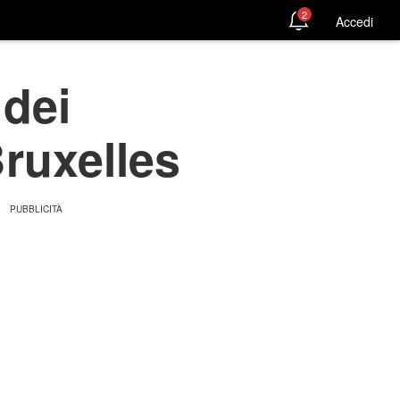
2
Accedi
 dei
Bruxelles