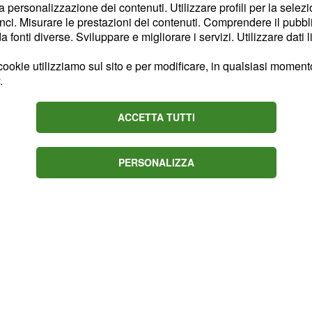
 i 3 responsabili hanno
la personalizzazione dei contenuti. Utilizzare profili per la selez
ci. Misurare le prestazioni dei contenuti. Comprendere il pubblic
ata italiana di
fonti diverse. Sviluppare e migliorare i servizi. Utilizzare dati l
 in quanto il personale
e si è limitato a
ookie utilizziamo sul sito e per modificare, in qualsiasi momento,
.
 attendere.
, ha precisato:
ACCETTA TUTTI
ani
orare: sono abbandonati
i, non hanno ricambi e
PERSONALIZZA
i".