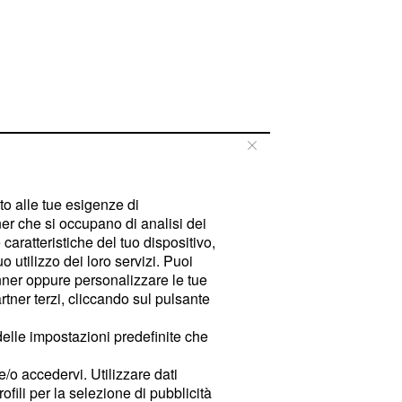
tto alle tue esigenze di
er che si occupano di analisi dei
caratteristiche del tuo dispositivo,
 utilizzo dei loro servizi. Puoi
ner oppure personalizzare le tue
tner terzi, cliccando sul pulsante
delle impostazioni predefinite che
e/o accedervi. Utilizzare dati
rofili per la selezione di pubblicità