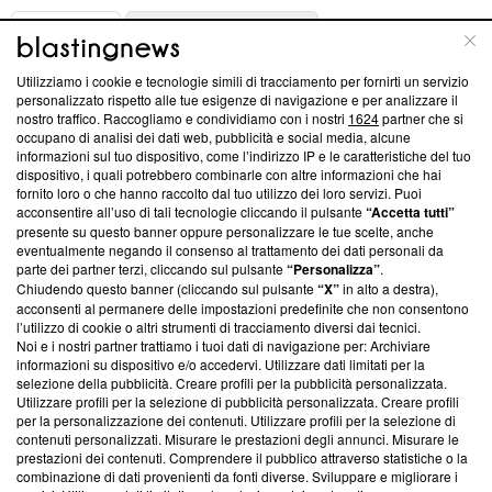
ABOUT
LINEA EDITORIALE
Utilizziamo i cookie e tecnologie simili di tracciamento per fornirti un servizio
Questa sezione offre informazioni trasparenti su Blasting
personalizzato rispetto alle tue esigenze di navigazione e per analizzare il
nostro traffico. Raccogliamo e condividiamo con i nostri
1624
partner che si
News, sui nostri processi editoriali e su come ci impegniamo a
occupano di analisi dei dati web, pubblicità e social media, alcune
creare news di qualità. Inoltre, afferma la nostra aderenza a
informazioni sul tuo dispositivo, come l’indirizzo IP e le caratteristiche del tuo
‘Trust Project - News with Integrity’
Blasting News non è
dispositivo, i quali potrebbero combinarle con altre informazioni che hai
ancora membro del programma, ma ha richiesto di farne
fornito loro o che hanno raccolto dal tuo utilizzo dei loro servizi. Puoi
parte; Trust Project non ha ancora effettuato una verifica di
acconsentire all’uso di tali tecnologie cliccando il pulsante
“Accetta tutti”
conformità agli standard.
presente su questo banner oppure personalizzare le tue scelte, anche
eventualmente negando il consenso al trattamento dei dati personali da
parte dei partner terzi, cliccando sul pulsante
“Personalizza”
.
Su di noi
Chiudendo questo banner (cliccando sul pulsante
“X”
in alto a destra),
acconsenti al permanere delle impostazioni predefinite che non consentono
Team editoriale
l’utilizzo di cookie o altri strumenti di tracciamento diversi dai tecnici.
Noi e i nostri partner trattiamo i tuoi dati di navigazione per: Archiviare
Corporate
informazioni su dispositivo e/o accedervi. Utilizzare dati limitati per la
selezione della pubblicità. Creare profili per la pubblicità personalizzata.
Redazione
Utilizzare profili per la selezione di pubblicità personalizzata. Creare profili
per la personalizzazione dei contenuti. Utilizzare profili per la selezione di
Informativa Privacy
contenuti personalizzati. Misurare le prestazioni degli annunci. Misurare le
prestazioni dei contenuti. Comprendere il pubblico attraverso statistiche o la
Cookie Policy
combinazione di dati provenienti da fonti diverse. Sviluppare e migliorare i