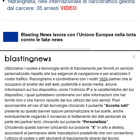
'Ndrangheta, rete internazionale di narcotraffico gestita
dal carcere: 35 arresti
VIDEO
Blasting News lavora con l’Unione Europea nella lotta
contro le fake news
ABOUT
LINEA EDITORIALE
Utilizziamo i cookie e tecnologie simili di tracciamento per fornirti un servizio
Questa sezione offre informazioni trasparenti su Blasting
personalizzato rispetto alle tue esigenze di navigazione e per analizzare il
nostro traffico. Raccogliamo e condividiamo con i nostri
1624
partner che si
News, sui nostri processi editoriali e su come ci impegniamo a
occupano di analisi dei dati web, pubblicità e social media, alcune
creare news di qualità. Inoltre, afferma la nostra aderenza a
informazioni sul tuo dispositivo, come l’indirizzo IP e le caratteristiche del tuo
‘Trust Project - News with Integrity’
Blasting News non è
dispositivo, i quali potrebbero combinarle con altre informazioni che hai
ancora membro del programma, ma ha richiesto di farne
fornito loro o che hanno raccolto dal tuo utilizzo dei loro servizi. Puoi
parte; Trust Project non ha ancora effettuato una verifica di
acconsentire all’uso di tali tecnologie cliccando il pulsante
“Accetta tutti”
conformità agli standard.
presente su questo banner oppure personalizzare le tue scelte, anche
eventualmente negando il consenso al trattamento dei dati personali da
parte dei partner terzi, cliccando sul pulsante
“Personalizza”
.
Su di noi
Chiudendo questo banner (cliccando sul pulsante
“X”
in alto a destra),
acconsenti al permanere delle impostazioni predefinite che non consentono
Team editoriale
l’utilizzo di cookie o altri strumenti di tracciamento diversi dai tecnici.