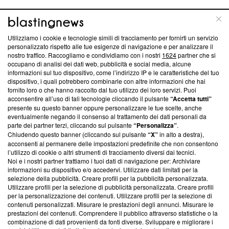
ABOUT
LINEA EDITORIALE
Utilizziamo i cookie e tecnologie simili di tracciamento per fornirti un servizio
personalizzato rispetto alle tue esigenze di navigazione e per analizzare il
Questa sezione offre informazioni trasparenti su Blasting
nostro traffico. Raccogliamo e condividiamo con i nostri
1624
partner che si
News, sui nostri processi editoriali e su come ci impegniamo a
occupano di analisi dei dati web, pubblicità e social media, alcune
creare news di qualità. Inoltre, afferma la nostra aderenza a
informazioni sul tuo dispositivo, come l’indirizzo IP e le caratteristiche del tuo
‘Trust Project - News with Integrity’
Blasting News non è
dispositivo, i quali potrebbero combinarle con altre informazioni che hai
fornito loro o che hanno raccolto dal tuo utilizzo dei loro servizi. Puoi
ancora membro del programma, ma ha richiesto di farne
acconsentire all’uso di tali tecnologie cliccando il pulsante
“Accetta tutti”
parte; Trust Project non ha ancora effettuato una verifica di
presente su questo banner oppure personalizzare le tue scelte, anche
conformità agli standard.
eventualmente negando il consenso al trattamento dei dati personali da
parte dei partner terzi, cliccando sul pulsante
“Personalizza”
.
Su di noi
Chiudendo questo banner (cliccando sul pulsante
“X”
in alto a destra),
acconsenti al permanere delle impostazioni predefinite che non consentono
Team editoriale
l’utilizzo di cookie o altri strumenti di tracciamento diversi dai tecnici.
Noi e i nostri partner trattiamo i tuoi dati di navigazione per: Archiviare
Corporate
informazioni su dispositivo e/o accedervi. Utilizzare dati limitati per la
selezione della pubblicità. Creare profili per la pubblicità personalizzata.
Redazione
Utilizzare profili per la selezione di pubblicità personalizzata. Creare profili
per la personalizzazione dei contenuti. Utilizzare profili per la selezione di
Informativa Privacy
contenuti personalizzati. Misurare le prestazioni degli annunci. Misurare le
prestazioni dei contenuti. Comprendere il pubblico attraverso statistiche o la
Cookie Policy
combinazione di dati provenienti da fonti diverse. Sviluppare e migliorare i