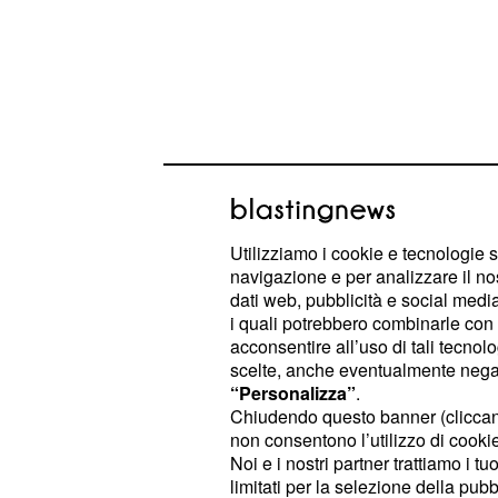
Utilizziamo i cookie e tecnologie s
navigazione e per analizzare il no
dati web, pubblicità e social media,
Convocato anche Marco,
i quali potrebbero combinarle con a
acconsentire all’uso di tali tecnol
Chiara Poggi
scelte, anche eventualmente negand
“Personalizza”
.
Parallelamente, gli inquirenti hanno
Chiudendo questo banner (clicca
ascoltare anche
, il f
Marco Poggi
non consentono l’utilizzo di cookie 
Residente in
, Poggi sarà s
Veneto
Noi e i nostri partner trattiamo i t
limitati per la selezione della pubb
informata sui fatti presso gli uffici 