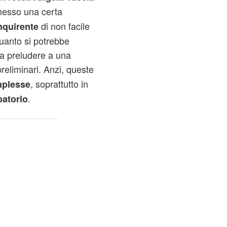
esso una certa
di non facile
nquirente
uanto si potrebbe
ra preludere a una
reliminari. Anzi, queste
, soprattutto in
plesse
.
batorio