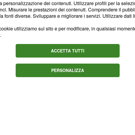
la personalizzazione dei contenuti. Utilizzare profili per la selez
 per ricostruire le
ci. Misurare le prestazioni dei contenuti. Comprendere il pubblic
fonti diverse. Sviluppare e migliorare i servizi. Utilizzare dati l
uppo di amici di cui
ambiente che potrebbe
ookie utilizziamo sul sito e per modificare, in qualsiasi momento,
.
mane, è stato una
ACCETTA TUTTI
ei
di Milano
Carabinieri
ue mesi, l'ultima delle
PERSONALIZZA
della madre.