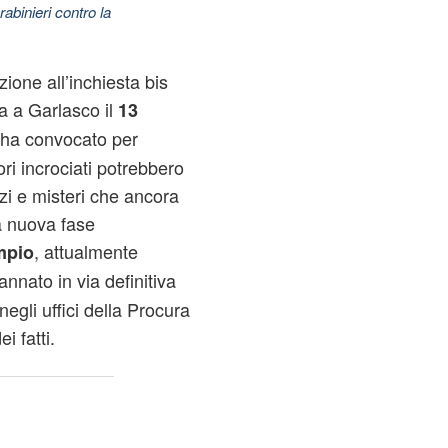
abinieri contro la
ione all’inchiesta bis
sa a Garlasco il
13
ha convocato per
ori incrociati potrebbero
nzi e misteri che ancora
ta nuova fase
, attualmente
mpio
annato in via definitiva
negli uffici della Procura
i fatti.