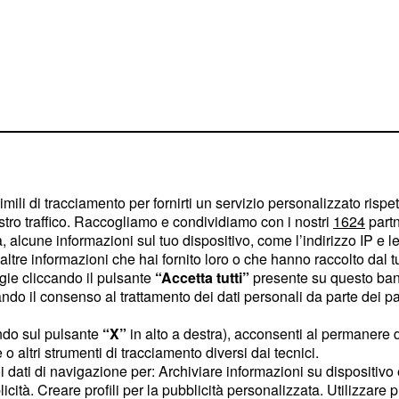
imili di tracciamento per fornirti un servizio personalizzato rispe
stro traffico. Raccogliamo e condividiamo con i nostri
1624
partn
 alcune informazioni sul tuo dispositivo, come l’indirizzo IP e le 
 il fratello di
ltre informazioni che hai fornito loro o che hanno raccolto dal tuo
ogie cliccando il pulsante
“Accetta tutti”
presente su questo ban
o il consenso al trattamento dei dati personali da parte dei par
 ritenuto fondamentale
ndo sul pulsante
“X”
in alto a destra), acconsenti al permanere 
ratello minore della vittima.
o altri strumenti di tracciamento diversi dai tecnici.
entito come persona
uoi dati di navigazione per: Archiviare informazioni su dispositivo 
licità. Creare profili per la pubblicità personalizzata. Utilizzare p
competenti di
. La
Venezia