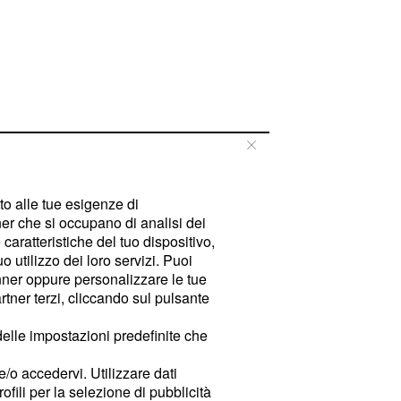
tto alle tue esigenze di
er che si occupano di analisi dei
caratteristiche del tuo dispositivo,
 utilizzo dei loro servizi. Puoi
ner oppure personalizzare le tue
tner terzi, cliccando sul pulsante
delle impostazioni predefinite che
e/o accedervi. Utilizzare dati
rofili per la selezione di pubblicità