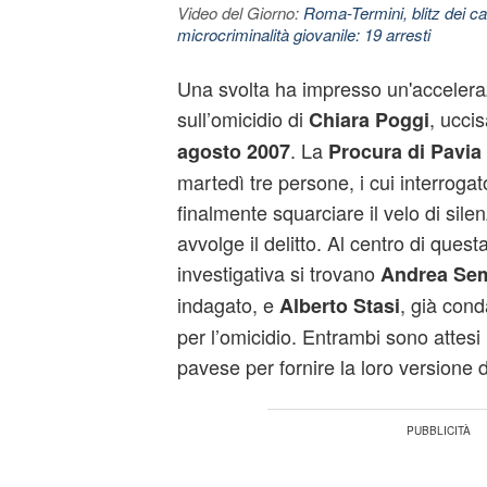
Video del Giorno:
Roma-Termini, blitz dei car
microcriminalità giovanile: 19 arresti
Una svolta ha impresso un'acceleraz
sull’omicidio di
, ucci
Chiara Poggi
. La
agosto 2007
Procura di Pavia
martedì tre persone, i cui interrogat
finalmente squarciare il velo di sile
avvolge il delitto. Al centro di ques
investigativa si trovano
Andrea Se
indagato, e
, già cond
Alberto Stasi
per l’omicidio. Entrambi sono attesi 
pavese per fornire la loro versione de