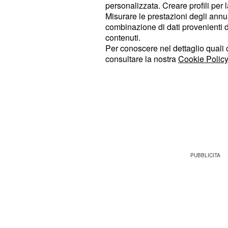
personalizzata. Creare profili per 
sua testimonianza è considerata utile
Misurare le prestazioni degli annun
combinazione di dati provenienti da 
dinamiche e le frequentazioni del gr
contenuti.
faceva parte lo stesso Sempio, un 
Per conoscere nel dettaglio quali c
celare dettagli finora trascurati.
consultare la nostra
Cookie Policy
Proprio
, nelle ultime setti
Sempio
presenza costante nella caserma d
che sta indagando: quattro volte in d
quali
in compagnia 
giovedì scorso