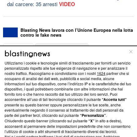
dal carcere: 35 arresti
VIDEO
Blasting News lavora con l’Unione Europea nella lotta
contro le fake news
ABOUT
LINEA EDITORIALE
Utilizziamo i cookie e tecnologie simili di tracciamento per fornirti un servizio
Questa sezione offre informazioni trasparenti su Blasting
personalizzato rispetto alle tue esigenze di navigazione e per analizzare il
nostro traffico. Raccogliamo e condividiamo con i nostri
1624
partner che si
News, sui nostri processi editoriali e su come ci impegniamo a
occupano di analisi dei dati web, pubblicità e social media, alcune
creare news di qualità. Inoltre, afferma la nostra aderenza a
informazioni sul tuo dispositivo, come l’indirizzo IP e le caratteristiche del tuo
‘Trust Project - News with Integrity’
Blasting News non è
dispositivo, i quali potrebbero combinarle con altre informazioni che hai
ancora membro del programma, ma ha richiesto di farne
fornito loro o che hanno raccolto dal tuo utilizzo dei loro servizi. Puoi
parte; Trust Project non ha ancora effettuato una verifica di
acconsentire all’uso di tali tecnologie cliccando il pulsante
“Accetta tutti”
conformità agli standard.
presente su questo banner oppure personalizzare le tue scelte, anche
eventualmente negando il consenso al trattamento dei dati personali da
parte dei partner terzi, cliccando sul pulsante
“Personalizza”
.
Su di noi
Chiudendo questo banner (cliccando sul pulsante
“X”
in alto a destra),
acconsenti al permanere delle impostazioni predefinite che non consentono
Team editoriale
l’utilizzo di cookie o altri strumenti di tracciamento diversi dai tecnici.
Noi e i nostri partner trattiamo i tuoi dati di navigazione per: Archiviare