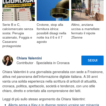
Serie B e C,
Crotone, stop alla
Altino, anziana
calciomercato senza
fornitura idrica:
uccisa a martellate:
sosta: Perugia
possibili disagi nella
fermato il nipote
scatenato, Foggia e
notte tra il 6 e il 7
25enne
Casarano
agosto
protagoniste
Chiara Valentini
SEGUI
Contributor · Specialista in Cronaca
Chiara Valentini è una giornalista generalista con sede a Frosinone,
attiva nel panorama dell’informazione digitale italiana. A 35 anni
vanta una solida esperienza nella scrittura di articoli di attualità,
cronaca, politica, spettacolo, società e tendenze, con uno stile
chiaro, diretto e orientato alla comprensione dei fatti.
Leggi di più sullo stesso argomento da Chiara Valentini:
Allerta aerea a Kiev e in diverse regioni ucraine per minaccia