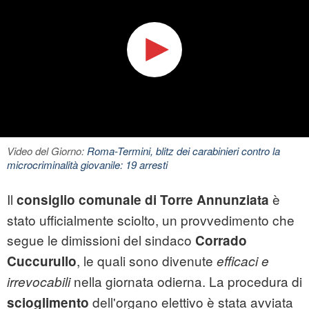
Video del Giorno:
Roma-Termini, blitz dei carabinieri contro la
microcriminalità giovanile: 19 arresti
Il
è
consiglio comunale di Torre Annunziata
stato ufficialmente sciolto, un provvedimento che
segue le dimissioni del sindaco
Corrado
, le quali sono divenute
Cuccurullo
efficaci e
nella giornata odierna. La procedura di
irrevocabili
dell'organo elettivo è stata avviata
scioglimento