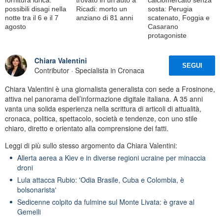
possibili disagi nella
Ricadi: morto un
sosta: Perugia
notte tra il 6 e il 7
anziano di 81 anni
scatenato, Foggia e
agosto
Casarano
protagoniste
Chiara Valentini
SEGUI
Contributor · Specialista in Cronaca
Chiara Valentini è una giornalista generalista con sede a Frosinone,
attiva nel panorama dell’informazione digitale italiana. A 35 anni
vanta una solida esperienza nella scrittura di articoli di attualità,
cronaca, politica, spettacolo, società e tendenze, con uno stile
chiaro, diretto e orientato alla comprensione dei fatti.
Leggi di più sullo stesso argomento da Chiara Valentini:
Allerta aerea a Kiev e in diverse regioni ucraine per minaccia
droni
Lula attacca Rubio: 'Odia Brasile, Cuba e Colombia, è
bolsonarista'
Sedicenne colpito da fulmine sul Monte Livata: è grave al
Gemelli