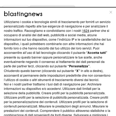
ABOUT
LINEA EDITORIALE
Utilizziamo i cookie e tecnologie simili di tracciamento per fornirti un servizio
Questa sezione offre informazioni trasparenti su Blasting
personalizzato rispetto alle tue esigenze di navigazione e per analizzare il
nostro traffico. Raccogliamo e condividiamo con i nostri
1624
partner che si
News, sui nostri processi editoriali e su come ci impegniamo a
occupano di analisi dei dati web, pubblicità e social media, alcune
creare news di qualità. Inoltre, afferma la nostra aderenza a
informazioni sul tuo dispositivo, come l’indirizzo IP e le caratteristiche del tuo
‘Trust Project - News with Integrity’
Blasting News non è
dispositivo, i quali potrebbero combinarle con altre informazioni che hai
ancora membro del programma, ma ha richiesto di farne
fornito loro o che hanno raccolto dal tuo utilizzo dei loro servizi. Puoi
parte; Trust Project non ha ancora effettuato una verifica di
acconsentire all’uso di tali tecnologie cliccando il pulsante
“Accetta tutti”
conformità agli standard.
presente su questo banner oppure personalizzare le tue scelte, anche
eventualmente negando il consenso al trattamento dei dati personali da
parte dei partner terzi, cliccando sul pulsante
“Personalizza”
.
Su di noi
Chiudendo questo banner (cliccando sul pulsante
“X”
in alto a destra),
acconsenti al permanere delle impostazioni predefinite che non consentono
Team editoriale
l’utilizzo di cookie o altri strumenti di tracciamento diversi dai tecnici.
Noi e i nostri partner trattiamo i tuoi dati di navigazione per: Archiviare
Corporate
informazioni su dispositivo e/o accedervi. Utilizzare dati limitati per la
selezione della pubblicità. Creare profili per la pubblicità personalizzata.
Redazione
Utilizzare profili per la selezione di pubblicità personalizzata. Creare profili
per la personalizzazione dei contenuti. Utilizzare profili per la selezione di
Informativa Privacy
contenuti personalizzati. Misurare le prestazioni degli annunci. Misurare le
prestazioni dei contenuti. Comprendere il pubblico attraverso statistiche o la
Cookie Policy
combinazione di dati provenienti da fonti diverse. Sviluppare e migliorare i