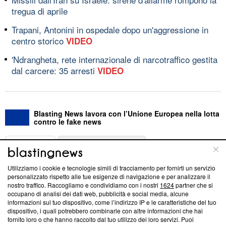
tregua di aprile
Trapani, Antonini in ospedale dopo un'aggressione in
centro storico
VIDEO
'Ndrangheta, rete internazionale di narcotraffico gestita
dal carcere: 35 arresti
VIDEO
Blasting News lavora con l’Unione Europea nella lotta
contro le fake news
ABOUT
LINEA EDITORIALE
Utilizziamo i cookie e tecnologie simili di tracciamento per fornirti un servizio
Questa sezione offre informazioni trasparenti su Blasting
personalizzato rispetto alle tue esigenze di navigazione e per analizzare il
nostro traffico. Raccogliamo e condividiamo con i nostri
1624
partner che si
News, sui nostri processi editoriali e su come ci impegniamo a
occupano di analisi dei dati web, pubblicità e social media, alcune
creare news di qualità. Inoltre, afferma la nostra aderenza a
informazioni sul tuo dispositivo, come l’indirizzo IP e le caratteristiche del tuo
‘Trust Project - News with Integrity’
Blasting News non è
dispositivo, i quali potrebbero combinarle con altre informazioni che hai
ancora membro del programma, ma ha richiesto di farne
fornito loro o che hanno raccolto dal tuo utilizzo dei loro servizi. Puoi