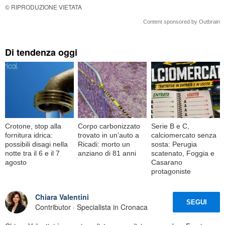
© RIPRODUZIONE VIETATA
Content sponsored by Outbrain
Di tendenza oggi
Crotone, stop alla
Corpo carbonizzato
Serie B e C,
fornitura idrica:
trovato in un’auto a
calciomercato senza
possibili disagi nella
Ricadi: morto un
sosta: Perugia
notte tra il 6 e il 7
anziano di 81 anni
scatenato, Foggia e
agosto
Casarano
protagoniste
Chiara Valentini
SEGUI
Contributor · Specialista in Cronaca