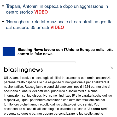
Trapani, Antonini in ospedale dopo un'aggressione in
centro storico
VIDEO
'Ndrangheta, rete internazionale di narcotraffico gestita
dal carcere: 35 arresti
VIDEO
Blasting News lavora con l’Unione Europea nella lotta
contro le fake news
ABOUT
LINEA EDITORIALE
Utilizziamo i cookie e tecnologie simili di tracciamento per fornirti un servizio
Questa sezione offre informazioni trasparenti su Blasting
personalizzato rispetto alle tue esigenze di navigazione e per analizzare il
nostro traffico. Raccogliamo e condividiamo con i nostri
1624
partner che si
News, sui nostri processi editoriali e su come ci impegniamo a
occupano di analisi dei dati web, pubblicità e social media, alcune
creare news di qualità. Inoltre, afferma la nostra aderenza a
informazioni sul tuo dispositivo, come l’indirizzo IP e le caratteristiche del tuo
‘Trust Project - News with Integrity’
Blasting News non è
dispositivo, i quali potrebbero combinarle con altre informazioni che hai
ancora membro del programma, ma ha richiesto di farne
fornito loro o che hanno raccolto dal tuo utilizzo dei loro servizi. Puoi
parte; Trust Project non ha ancora effettuato una verifica di
acconsentire all’uso di tali tecnologie cliccando il pulsante
“Accetta tutti”
conformità agli standard.
presente su questo banner oppure personalizzare le tue scelte, anche