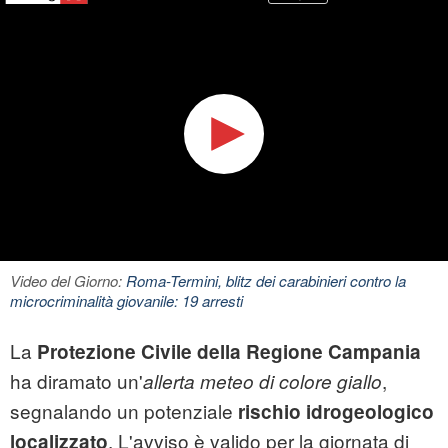
Video del Giorno:
Roma-Termini, blitz dei carabinieri contro la
microcriminalità giovanile: 19 arresti
La
Protezione Civile della Regione Campania
ha diramato un'
,
allerta meteo di colore giallo
segnalando un potenziale
rischio idrogeologico
. L'avviso è valido per la giornata di
localizzato