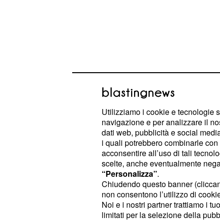
Utilizziamo i cookie e tecnologie s
navigazione e per analizzare il no
dati web, pubblicità e social media,
è stato un amico di lunga 
Brad Pitt
i quali potrebbero combinarle con a
acconsentire all’uso di tali tecnol
statunitense e non a caso ha preso
scelte, anche eventualmente negand
tenuto alcune s
I Am The Highway
“Personalizza”
.
: l'evento ha visto alt
Los Angeles
Chiudendo questo banner (clicca
non consentono l’utilizzo di cookie 
moltissimi grandi artisti come
Metal
Noi e i nostri partner trattiamo i t
membri delle sue band, gli
Audiosl
limitati per la selezione della pubb