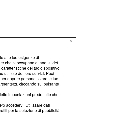
tto alle tue esigenze di
er che si occupano di analisi dei
caratteristiche del tuo dispositivo,
 utilizzo dei loro servizi. Puoi
ner oppure personalizzare le tue
tner terzi, cliccando sul pulsante
delle impostazioni predefinite che
e/o accedervi. Utilizzare dati
rofili per la selezione di pubblicità