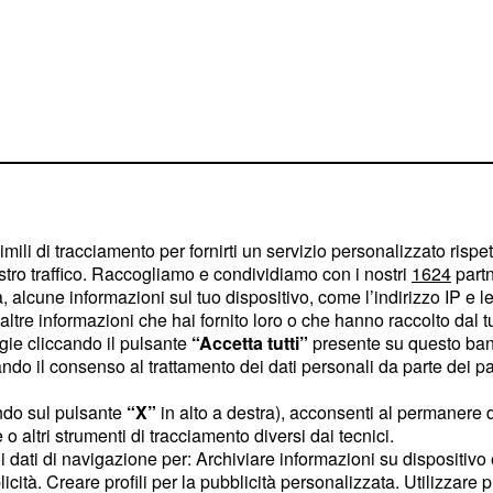
imili di tracciamento per fornirti un servizio personalizzato rispe
stro traffico. Raccogliamo e condividiamo con i nostri
1624
partn
 alcune informazioni sul tuo dispositivo, come l’indirizzo IP e le 
data del cantante
ltre informazioni che hai fornito loro o che hanno raccolto dal tuo
ogie cliccando il pulsante
“Accetta tutti”
presente su questo ban
 parte al
concerto tributo
o il consenso al trattamento dei dati personali da parte dei par
ettimane fa al
di
Forum
ernarsi sul palco
ndo sul pulsante
“X”
in alto a destra), acconsenti al permanere 
o altri strumenti di tracciamento diversi dai tecnici.
,
ed ex
lica
Foo Fighters
uoi dati di navigazione per: Archiviare informazioni su dispositivo 
e i
. E
ave
Soundgarden
licità. Creare profili per la pubblicità personalizzata. Utilizzare p