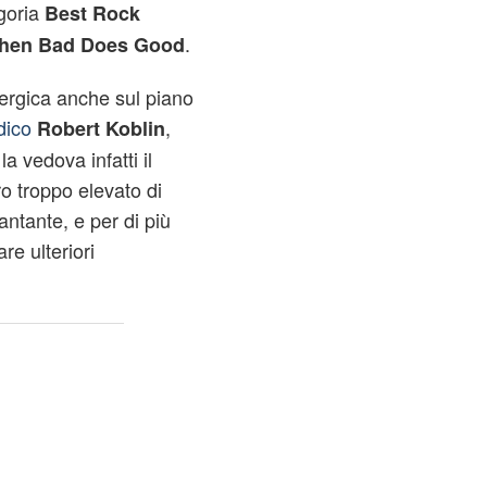
goria
Best Rock
.
hen Bad Does Good
nergica anche sul piano
dico
,
Robert Koblin
a vedova infatti il
o troppo elevato di
cantante, e per di più
e ulteriori