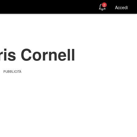
2
Accedi
ris Cornell