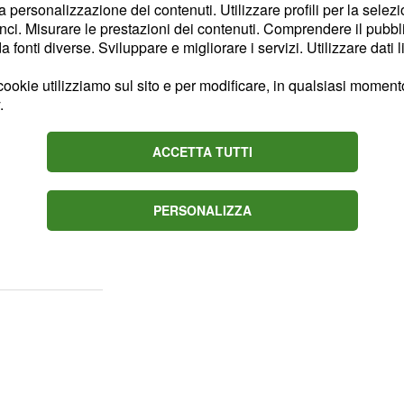
la personalizzazione dei contenuti. Utilizzare profili per la selez
è salito sul palco
ci. Misurare le prestazioni dei contenuti. Comprendere il pubblic
.
nell
fonti diverse. Sviluppare e migliorare i servizi. Utilizzare dati l
ookie utilizziamo sul sito e per modificare, in qualsiasi momento,
.
curamente grazie alla
 mantenere il ricordo del
ACCETTA TUTTI
imenticato: lo fa anche
che il senso della sua
PERSONALIZZA
 voluto promuovere
 .