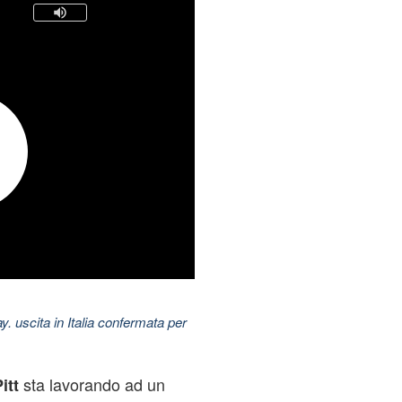
uscita in Italia confermata per
sta lavorando ad un
itt