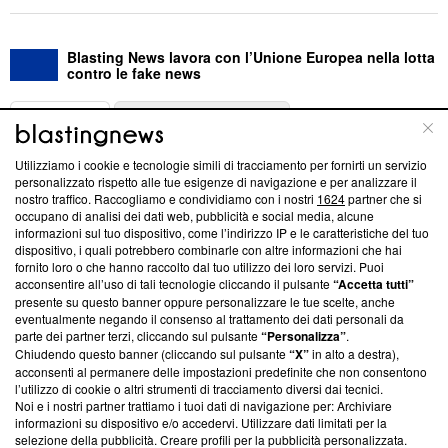
Blasting News lavora con l’Unione Europea nella lotta
contro le fake news
ABOUT
LINEA EDITORIALE
Utilizziamo i cookie e tecnologie simili di tracciamento per fornirti un servizio
Questa sezione offre informazioni trasparenti su Blasting
personalizzato rispetto alle tue esigenze di navigazione e per analizzare il
nostro traffico. Raccogliamo e condividiamo con i nostri
1624
partner che si
News, sui nostri processi editoriali e su come ci impegniamo a
occupano di analisi dei dati web, pubblicità e social media, alcune
creare news di qualità. Inoltre, afferma la nostra aderenza a
informazioni sul tuo dispositivo, come l’indirizzo IP e le caratteristiche del tuo
‘Trust Project - News with Integrity’
Blasting News non è
dispositivo, i quali potrebbero combinarle con altre informazioni che hai
ancora membro del programma, ma ha richiesto di farne
fornito loro o che hanno raccolto dal tuo utilizzo dei loro servizi. Puoi
parte; Trust Project non ha ancora effettuato una verifica di
acconsentire all’uso di tali tecnologie cliccando il pulsante
“Accetta tutti”
conformità agli standard.
presente su questo banner oppure personalizzare le tue scelte, anche
eventualmente negando il consenso al trattamento dei dati personali da
parte dei partner terzi, cliccando sul pulsante
“Personalizza”
.
Su di noi
Chiudendo questo banner (cliccando sul pulsante
“X”
in alto a destra),
acconsenti al permanere delle impostazioni predefinite che non consentono
Team editoriale
l’utilizzo di cookie o altri strumenti di tracciamento diversi dai tecnici.
Noi e i nostri partner trattiamo i tuoi dati di navigazione per: Archiviare
Corporate
informazioni su dispositivo e/o accedervi. Utilizzare dati limitati per la
selezione della pubblicità. Creare profili per la pubblicità personalizzata.
Redazione