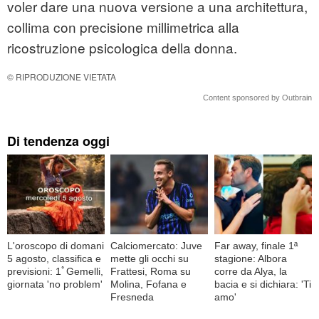
voler dare una nuova versione a una architettura,
collima con precisione millimetrica alla
ricostruzione psicologica della donna.
© RIPRODUZIONE VIETATA
Content sponsored by Outbrain
Di tendenza oggi
L'oroscopo di domani
Calciomercato: Juve
Far away, finale 1ª
5 agosto, classifica e
mette gli occhi su
stagione: Albora
previsioni: 1ﾟGemelli,
Frattesi, Roma su
corre da Alya, la
giornata 'no problem'
Molina, Fofana e
bacia e si dichiara: 'Ti
Fresneda
amo'