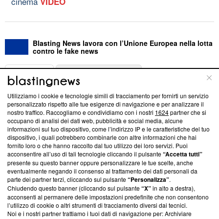
cinema
VIDEO
Blasting News lavora con l’Unione Europea nella lotta
contro le fake news
ABOUT
LINEA EDITORIALE
Utilizziamo i cookie e tecnologie simili di tracciamento per fornirti un servizio
Questa sezione offre informazioni trasparenti su Blasting
personalizzato rispetto alle tue esigenze di navigazione e per analizzare il
nostro traffico. Raccogliamo e condividiamo con i nostri
1624
partner che si
News, sui nostri processi editoriali e su come ci impegniamo a
occupano di analisi dei dati web, pubblicità e social media, alcune
creare news di qualità. Inoltre, afferma la nostra aderenza a
informazioni sul tuo dispositivo, come l’indirizzo IP e le caratteristiche del tuo
‘Trust Project - News with Integrity’
Blasting News non è
dispositivo, i quali potrebbero combinarle con altre informazioni che hai
ancora membro del programma, ma ha richiesto di farne
fornito loro o che hanno raccolto dal tuo utilizzo dei loro servizi. Puoi
parte; Trust Project non ha ancora effettuato una verifica di
acconsentire all’uso di tali tecnologie cliccando il pulsante
“Accetta tutti”
conformità agli standard.
presente su questo banner oppure personalizzare le tue scelte, anche
eventualmente negando il consenso al trattamento dei dati personali da
parte dei partner terzi, cliccando sul pulsante
“Personalizza”
.
Su di noi
Chiudendo questo banner (cliccando sul pulsante
“X”
in alto a destra),
acconsenti al permanere delle impostazioni predefinite che non consentono
Team editoriale
l’utilizzo di cookie o altri strumenti di tracciamento diversi dai tecnici.
Noi e i nostri partner trattiamo i tuoi dati di navigazione per: Archiviare
Corporate