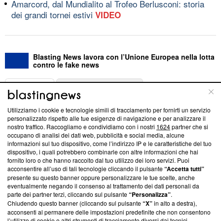
Amarcord, dal Mundialito al Trofeo Berlusconi: storia
dei grandi tornei estivi
VIDEO
Blasting News lavora con l’Unione Europea nella lotta
contro le fake news
ABOUT
LINEA EDITORIALE
Utilizziamo i cookie e tecnologie simili di tracciamento per fornirti un servizio
Questa sezione offre informazioni trasparenti su Blasting
personalizzato rispetto alle tue esigenze di navigazione e per analizzare il
nostro traffico. Raccogliamo e condividiamo con i nostri
1624
partner che si
News, sui nostri processi editoriali e su come ci impegniamo a
occupano di analisi dei dati web, pubblicità e social media, alcune
creare news di qualità. Inoltre, afferma la nostra aderenza a
informazioni sul tuo dispositivo, come l’indirizzo IP e le caratteristiche del tuo
‘Trust Project - News with Integrity’
Blasting News non è
dispositivo, i quali potrebbero combinarle con altre informazioni che hai
ancora membro del programma, ma ha richiesto di farne
fornito loro o che hanno raccolto dal tuo utilizzo dei loro servizi. Puoi
parte; Trust Project non ha ancora effettuato una verifica di
acconsentire all’uso di tali tecnologie cliccando il pulsante
“Accetta tutti”
conformità agli standard.
presente su questo banner oppure personalizzare le tue scelte, anche
eventualmente negando il consenso al trattamento dei dati personali da
parte dei partner terzi, cliccando sul pulsante
“Personalizza”
.
Su di noi
Chiudendo questo banner (cliccando sul pulsante
“X”
in alto a destra),
acconsenti al permanere delle impostazioni predefinite che non consentono
Team editoriale
l’utilizzo di cookie o altri strumenti di tracciamento diversi dai tecnici.