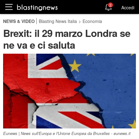
2
Accedi
NEWS & VIDEO
Blasting News Italia
>
Economia
Brexit: il 29 marzo Londra se
ne va e ci saluta
Eunews | News sull'Europa e l'Unione Europea da Bruxelles - eunews.it