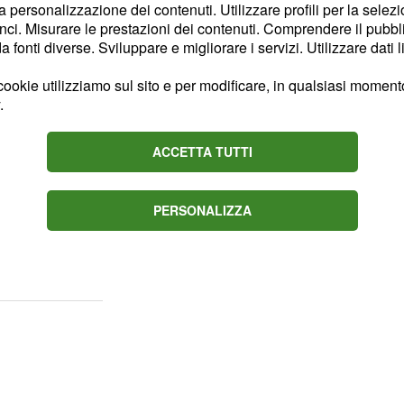
la personalizzazione dei contenuti. Utilizzare profili per la selez
 estere
ci. Misurare le prestazioni dei contenuti. Comprendere il pubblic
fonti diverse. Sviluppare e migliorare i servizi. Utilizzare dati l
izzo del bonifico ordinario
ookie utilizziamo sul sito e per modificare, in qualsiasi momento,
nella causale libera
.
nus edilizi, il pagamento
impedisce l'applicazione
ACCETTA TUTTI
, l'inserimento di una
e interventi edilizi con
PERSONALIZZA
one, a patto che la
ta dall'istituto di