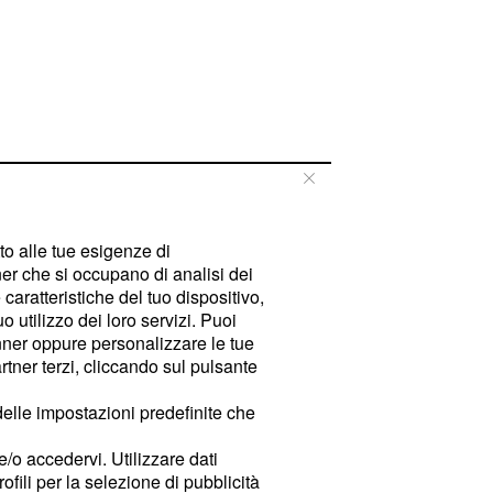
tto alle tue esigenze di
er che si occupano di analisi dei
caratteristiche del tuo dispositivo,
 utilizzo dei loro servizi. Puoi
ner oppure personalizzare le tue
tner terzi, cliccando sul pulsante
delle impostazioni predefinite che
e/o accedervi. Utilizzare dati
rofili per la selezione di pubblicità