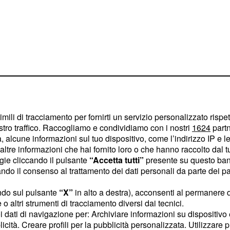
imili di tracciamento per fornirti un servizio personalizzato rispe
stro traffico. Raccogliamo e condividiamo con i nostri
1624
partn
 alcune informazioni sul tuo dispositivo, come l’indirizzo IP e le 
ltre informazioni che hai fornito loro o che hanno raccolto dal tuo
ogie cliccando il pulsante
“Accetta tutti”
presente su questo ban
bbligo non sussiste per
o il consenso al trattamento dei dati personali da parte dei par
 di segreteria legati alle
ndo sul pulsante
“X”
in alto a destra), acconsenti al permanere 
o altri strumenti di tracciamento diversi dai tecnici.
uoi dati di navigazione per: Archiviare informazioni su dispositivo 
licità. Creare profili per la pubblicità personalizzata. Utilizzare p
nifico