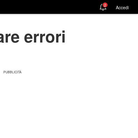
2
Accedi
re errori