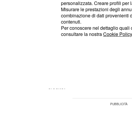
personalizzata. Creare profili per 
ordinario alle imprese
Misurare le prestazioni degli annun
combinazione di dati provenienti da 
Uno degli errori più frequenti
è l'util
contenuti.
Per conoscere nel dettaglio quali c
al posto di quello fiscale. Anche se 
consultare la nostra
Cookie Policy
viene specificato il riferimento ai bo
rimane tecnicamente errato poiché 
della ritenuta d'acconto. Al contrario
(ad esempio scambiar
causale errata
ecobonus) non pregiudica la detrazi
ritenuta sia stata correttamente opera
credito.