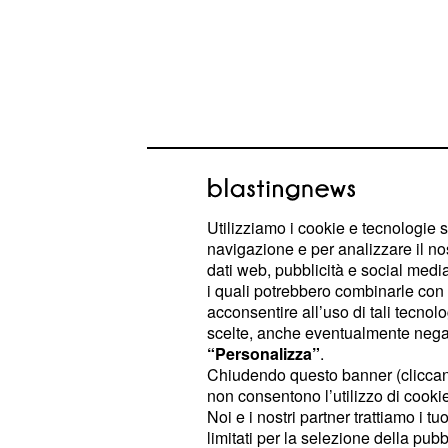
Utilizziamo i cookie e tecnologie s
navigazione e per analizzare il no
dati web, pubblicità e social media,
i quali potrebbero combinarle con a
acconsentire all’uso di tali tecnol
È importante ricordare che questo o
scelte, anche eventualmente negand
“Personalizza”
.
oneri di urbanizzazione, bolli o diritti
Chiudendo questo banner (clicca
autorizzazioni amministrative.
non consentono l’utilizzo di cookie 
Noi e i nostri partner trattiamo i t
limitati per la selezione della pubb
Errori comuni: dal bo