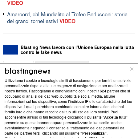
VIDEO
Amarcord, dal Mundialito al Trofeo Berlusconi: storia
dei grandi tornei estivi
VIDEO
Blasting News lavora con l’Unione Europea nella lotta
contro le fake news
ABOUT
LINEA EDITORIALE
Utilizziamo i cookie e tecnologie simili di tracciamento per fornirti un servizio
Questa sezione offre informazioni trasparenti su Blasting
personalizzato rispetto alle tue esigenze di navigazione e per analizzare il
nostro traffico. Raccogliamo e condividiamo con i nostri
1624
partner che si
News, sui nostri processi editoriali e su come ci impegniamo a
occupano di analisi dei dati web, pubblicità e social media, alcune
creare news di qualità. Inoltre, afferma la nostra aderenza a
informazioni sul tuo dispositivo, come l’indirizzo IP e le caratteristiche del tuo
‘Trust Project - News with Integrity’
Blasting News non è
dispositivo, i quali potrebbero combinarle con altre informazioni che hai
ancora membro del programma, ma ha richiesto di farne
fornito loro o che hanno raccolto dal tuo utilizzo dei loro servizi. Puoi
parte; Trust Project non ha ancora effettuato una verifica di
acconsentire all’uso di tali tecnologie cliccando il pulsante
“Accetta tutti”
conformità agli standard.
presente su questo banner oppure personalizzare le tue scelte, anche
eventualmente negando il consenso al trattamento dei dati personali da
parte dei partner terzi, cliccando sul pulsante
“Personalizza”
.
Su di noi