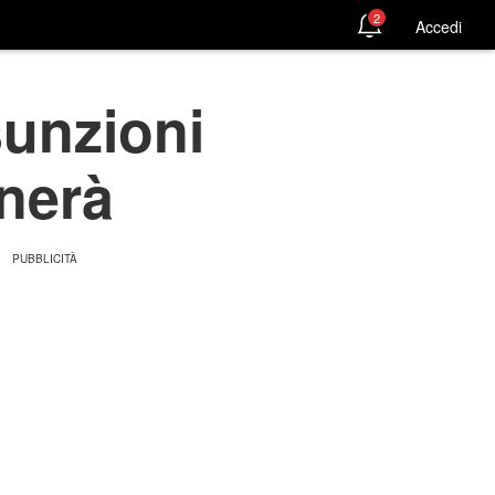
2
Accedi
sunzioni
onerà