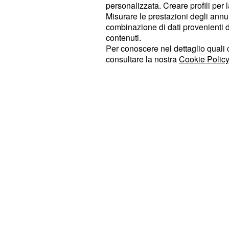
personalizzata. Creare profili per 
però precisare che per la seconda f
Misurare le prestazioni degli annun
quella che ne prevede 10mila per in
combinazione di dati provenienti da 
contenuti.
di merito precedenti all'anno 2012 
Per conoscere nel dettaglio quali c
tutti gli insegnanti entreranno aut
consultare la nostra
Cookie Policy
straordinario di assunzioni
.