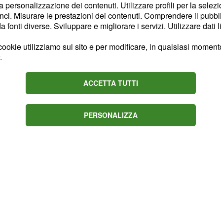
la personalizzazione dei contenuti. Utilizzare profili per la selez
ase di assunzione,
ci. Misurare le prestazioni dei contenuti. Comprendere il pubblic
tenderci, le graduatorie
fonti diverse. Sviluppare e migliorare i servizi. Utilizzare dati l
non avranno più valore:
ookie utilizziamo sul sito e per modificare, in qualsiasi momento,
omaticamente nel
piano
.
ACCETTA TUTTI
PERSONALIZZA