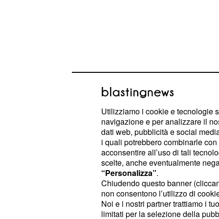
Utilizziamo i cookie e tecnologie s
navigazione e per analizzare il no
dati web, pubblicità e social media,
Queste assunzioni saranno suddivise
i quali potrebbero combinarle con a
37mila docenti assegnati entro il 31
acconsentire all’uso di tali tecnol
circa 22mila nuovi posti di lavoro d
scelte, anche eventualmente negand
“Personalizza”
.
e 14mila docenti di sostegno) e poi 
Chiudendo questo banner (clicca
il termine precedentemente citato. 
non consentono l’utilizzo di cookie 
selezionati
per il 50% dalla gradu
Noi e i nostri partner trattiamo i t
limitati per la selezione della pubb
per il restante 50% dalle graduato