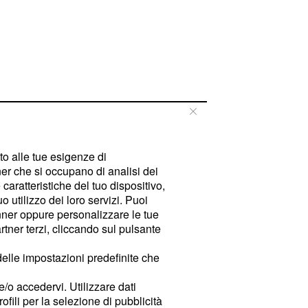
tto alle tue esigenze di
er che si occupano di analisi dei
caratteristiche del tuo dispositivo,
 utilizzo dei loro servizi. Puoi
ner oppure personalizzare le tue
tner terzi, cliccando sul pulsante
delle impostazioni predefinite che
e/o accedervi. Utilizzare dati
rofili per la selezione di pubblicità