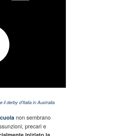
 il derby d'Italia in Australia
non sembrano
cuola
assunzioni, precari e
cialmente iniziato la