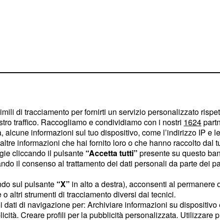
imili di tracciamento per fornirti un servizio personalizzato rispe
stro traffico. Raccogliamo e condividiamo con i nostri
1624
partn
 alcune informazioni sul tuo dispositivo, come l’indirizzo IP e le 
 in due fasi, prima
ltre informazioni che hai fornito loro o che hanno raccolto dal tuo
 agosto (suddivisi in
ogie cliccando il pulsante
“Accetta tutti”
presente su questo ban
ovuti al normale turn-over
o il consenso al trattamento dei dati personali da parte dei par
altri 10mila docenti entro
ndo sul pulsante
“X”
in alto a destra), acconsenti al permanere 
I docenti saranno
o altri strumenti di tracciamento diversi dai tecnici.
atorie ad esaurimento e
uoi dati di navigazione per: Archiviare informazioni su dispositivo 
licità. Creare profili per la pubblicità personalizzata. Utilizzare p
. Bisogna
rie di merito