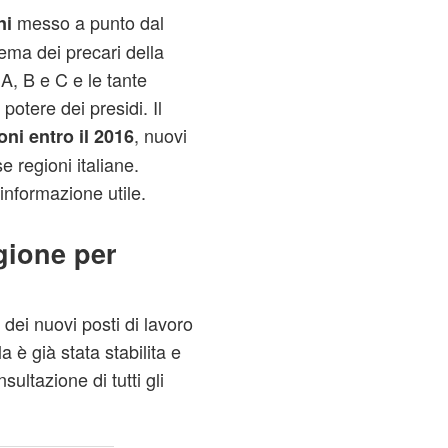
messo a punto dal
ni
ema dei precari della
 A, B e C e le tante
l potere dei presidi. Il
, nuovi
ni entro il 2016
e regioni italiane.
 informazione utile.
gione per
dei nuovi posti di lavoro
a è già stata stabilita e
sultazione di tutti gli