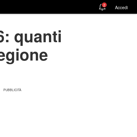
2
Accedi
: quanti
regione