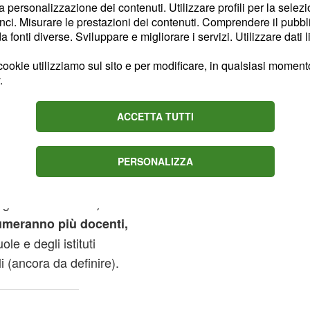
la personalizzazione dei contenuti. Utilizzare profili per la selez
istribuiti nei diversi ambiti
ci. Misurare le prestazioni dei contenuti. Comprendere il pubblic
iano assunzioni in poche
fonti diverse. Sviluppare e migliorare i servizi. Utilizzare dati l
ione in due fasi
ookie utilizziamo sul sito e per modificare, in qualsiasi momento,
 un lavoro a circa 47.000
.
si terrà il
concorso nel
0 insegnanti. Ecco di
ACCETTA TUTTI
ne con relativo numero di
 pubblicato dal
PERSONALIZZA
egioni
Lombardia, Lazio
umeranno più docenti,
le e degli istituti
ali (ancora da definire).