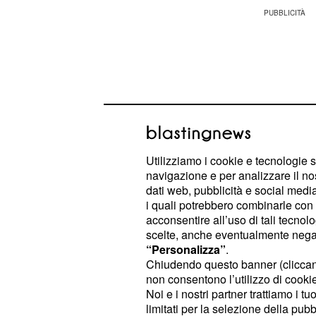
Utilizziamo i cookie e tecnologie s
navigazione e per analizzare il no
dati web, pubblicità e social media,
i quali potrebbero combinarle con a
acconsentire all’uso di tali tecnol
scelte, anche eventualmente negand
“Personalizza”
.
Come già anticipato, le diverse fas
Chiudendo questo banner (clicca
di circa 102.000 docenti entro la fine
non consentono l’utilizzo di cookie 
nuovi contratti di lavoro, che dov
Noi e i nostri partner trattiamo i t
limitati per la selezione della pubb
tamponare il problema della precarie