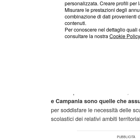
personalizzata. Creare profili per 
dai dirigenti scolastici degli istituti d
Misurare le prestazioni degli annun
territoriali. Volendo riassumere il p
combinazione di dati provenienti da 
contenuti.
parole, è possibile fare una suddivis
Per conoscere nel dettaglio quali c
principali: nella primasarà proposto
consultare la nostra
Cookie Policy
docenti entro il 2015, nella seconda 
2016 per l'assunzione
di altri 55.00
seguito l'elenco delle regioni italia
posti di lavoro e assunzioni previste
sottosegretario Davide Faraone:
Come si può facilmente notare, le r
e Campania sono quelle che ass
per soddisfare le necessità delle scuo
scolastici dei relativi ambiti territori