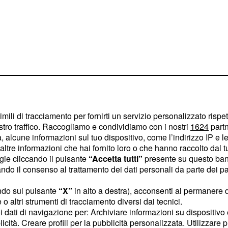
imili di tracciamento per fornirti un servizio personalizzato rispe
stro traffico. Raccogliamo e condividiamo con i nostri
1624
partn
 alcune informazioni sul tuo dispositivo, come l’indirizzo IP e le 
ltre informazioni che hai fornito loro o che hanno raccolto dal tuo
ogie cliccando il pulsante
“Accetta tutti”
presente su questo ban
o il consenso al trattamento dei dati personali da parte dei par
i prevedono l'assunzione
ndo sul pulsante
“X”
in alto a destra), acconsenti al permanere 
 del 2016; si tratta di
o altri strumenti di tracciamento diversi dai tecnici.
rebbero quantomeno
uoi dati di navigazione per: Archiviare informazioni su dispositivo 
licità. Creare profili per la pubblicità personalizzata. Utilizzare p
tà nella scuola, proposti