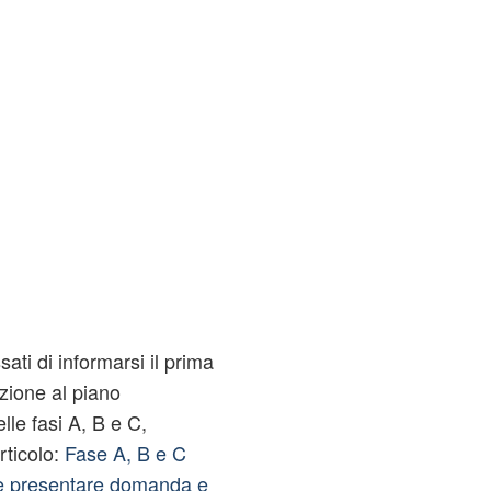
ssati di informarsi il prima
azione al piano
lle fasi A, B e C,
rticolo:
Fase A, B e C
me presentare domanda e