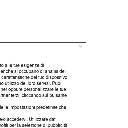
tto alle tue esigenze di
er che si occupano di analisi dei
caratteristiche del tuo dispositivo,
 utilizzo dei loro servizi. Puoi
ner oppure personalizzare le tue
tner terzi, cliccando sul pulsante
delle impostazioni predefinite che
e/o accedervi. Utilizzare dati
rofili per la selezione di pubblicità