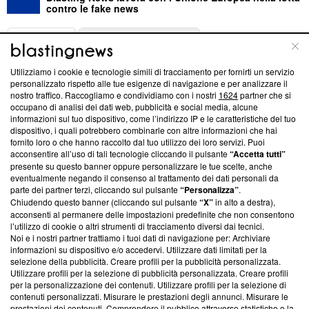
contro le fake news
ABOUT
LINEA EDITORIALE
Utilizziamo i cookie e tecnologie simili di tracciamento per fornirti un servizio
Questa sezione offre informazioni trasparenti su Blasting
personalizzato rispetto alle tue esigenze di navigazione e per analizzare il
nostro traffico. Raccogliamo e condividiamo con i nostri
1624
partner che si
News, sui nostri processi editoriali e su come ci impegniamo a
occupano di analisi dei dati web, pubblicità e social media, alcune
creare news di qualità. Inoltre, afferma la nostra aderenza a
informazioni sul tuo dispositivo, come l’indirizzo IP e le caratteristiche del tuo
‘Trust Project - News with Integrity’
Blasting News non è
dispositivo, i quali potrebbero combinarle con altre informazioni che hai
ancora membro del programma, ma ha richiesto di farne
fornito loro o che hanno raccolto dal tuo utilizzo dei loro servizi. Puoi
parte; Trust Project non ha ancora effettuato una verifica di
acconsentire all’uso di tali tecnologie cliccando il pulsante
“Accetta tutti”
conformità agli standard.
presente su questo banner oppure personalizzare le tue scelte, anche
eventualmente negando il consenso al trattamento dei dati personali da
parte dei partner terzi, cliccando sul pulsante
“Personalizza”
.
Su di noi
Chiudendo questo banner (cliccando sul pulsante
“X”
in alto a destra),
acconsenti al permanere delle impostazioni predefinite che non consentono
Team editoriale
l’utilizzo di cookie o altri strumenti di tracciamento diversi dai tecnici.
Noi e i nostri partner trattiamo i tuoi dati di navigazione per: Archiviare
Corporate
informazioni su dispositivo e/o accedervi. Utilizzare dati limitati per la
selezione della pubblicità. Creare profili per la pubblicità personalizzata.
Redazione
Utilizzare profili per la selezione di pubblicità personalizzata. Creare profili
per la personalizzazione dei contenuti. Utilizzare profili per la selezione di
Informativa Privacy
contenuti personalizzati. Misurare le prestazioni degli annunci. Misurare le
prestazioni dei contenuti. Comprendere il pubblico attraverso statistiche o la