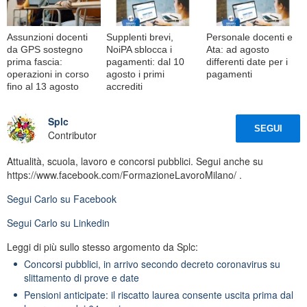
Assunzioni docenti
Supplenti brevi,
Personale docenti e
da GPS sostegno
NoiPA sblocca i
Ata: ad agosto
prima fascia:
pagamenti: dal 10
differenti date per i
operazioni in corso
agosto i primi
pagamenti
fino al 13 agosto
accrediti
Splc
SEGUI
Contributor
Attualità, scuola, lavoro e concorsi pubblici. Segui anche su
https://www.facebook.com/FormazioneLavoroMilano/ .
Segui
Carlo
su Facebook
Segui
Carlo
su Linkedin
Leggi di più sullo stesso argomento da Splc:
Concorsi pubblici, in arrivo secondo decreto coronavirus su
slittamento di prove e date
Pensioni anticipate: il riscatto laurea consente uscita prima dal