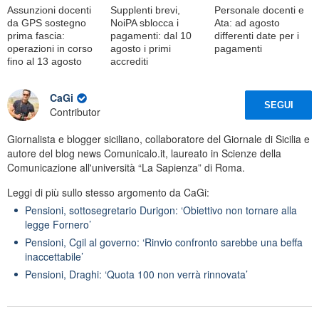
Assunzioni docenti
Supplenti brevi,
Personale docenti e
da GPS sostegno
NoiPA sblocca i
Ata: ad agosto
prima fascia:
pagamenti: dal 10
differenti date per i
operazioni in corso
agosto i primi
pagamenti
fino al 13 agosto
accrediti
CaGi
SEGUI
Contributor
Giornalista e blogger siciliano, collaboratore del Giornale di Sicilia e
autore del blog news Comunicalo.it, laureato in Scienze della
Comunicazione all'università “La Sapienza” di Roma.
Leggi di più sullo stesso argomento da CaGi:
Pensioni, sottosegretario Durigon: ‘Obiettivo non tornare alla
legge Fornero’
Pensioni, Cgil al governo: ‘Rinvio confronto sarebbe una beffa
inaccettabile’
Pensioni, Draghi: ‘Quota 100 non verrà rinnovata’