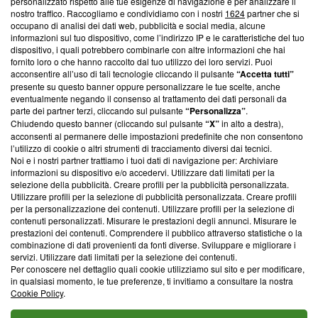
personalizzato rispetto alle tue esigenze di navigazione e per analizzare il
Questa sezione offre informazioni trasparenti su Blasting
nostro traffico. Raccogliamo e condividiamo con i nostri
1624
partner che si
News, sui nostri processi editoriali e su come ci impegniamo a
occupano di analisi dei dati web, pubblicità e social media, alcune
creare news di qualità. Inoltre, afferma la nostra aderenza a
informazioni sul tuo dispositivo, come l’indirizzo IP e le caratteristiche del tuo
‘Trust Project - News with Integrity’
Blasting News non è
dispositivo, i quali potrebbero combinarle con altre informazioni che hai
fornito loro o che hanno raccolto dal tuo utilizzo dei loro servizi. Puoi
ancora membro del programma, ma ha richiesto di farne
acconsentire all’uso di tali tecnologie cliccando il pulsante
“Accetta tutti”
parte; Trust Project non ha ancora effettuato una verifica di
presente su questo banner oppure personalizzare le tue scelte, anche
conformità agli standard.
eventualmente negando il consenso al trattamento dei dati personali da
parte dei partner terzi, cliccando sul pulsante
“Personalizza”
.
Su di noi
Chiudendo questo banner (cliccando sul pulsante
“X”
in alto a destra),
acconsenti al permanere delle impostazioni predefinite che non consentono
Team editoriale
l’utilizzo di cookie o altri strumenti di tracciamento diversi dai tecnici.
Noi e i nostri partner trattiamo i tuoi dati di navigazione per: Archiviare
Corporate
informazioni su dispositivo e/o accedervi. Utilizzare dati limitati per la
selezione della pubblicità. Creare profili per la pubblicità personalizzata.
Redazione
Utilizzare profili per la selezione di pubblicità personalizzata. Creare profili
per la personalizzazione dei contenuti. Utilizzare profili per la selezione di
Informativa Privacy
contenuti personalizzati. Misurare le prestazioni degli annunci. Misurare le
prestazioni dei contenuti. Comprendere il pubblico attraverso statistiche o la
Cookie Policy
combinazione di dati provenienti da fonti diverse. Sviluppare e migliorare i
servizi. Utilizzare dati limitati per la selezione dei contenuti.
Per conoscere nel dettaglio quali cookie utilizziamo sul sito e per modificare,
Blasting SA, IDI CHE-247.845.224, Via Carlo Frasca, 3 - 6900
in qualsiasi momento, le tue preferenze, ti invitiamo a consultare la nostra
Lugano (Svizzera) Tel:
+39 0690258937
Cookie Policy
.
© 2026 Blasting News