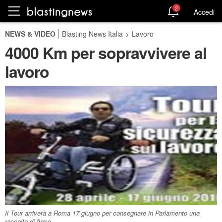
2
Accedi
NEWS & VIDEO
Blasting News Italia
>
Lavoro
4000 Km per sopravvivere al
lavoro
Il Tour arriverà a Roma 17 giugno per consegnare in Parlamento una
raccolta di firme