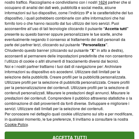
nostro traffico. Raccogliamo e condividiamo con i nostri
1624
partner che si
News, sui nostri processi editoriali e su come ci impegniamo a
occupano di analisi dei dati web, pubblicità e social media, alcune
creare news di qualità. Inoltre, afferma la nostra aderenza a
informazioni sul tuo dispositivo, come l’indirizzo IP e le caratteristiche del tuo
‘Trust Project - News with Integrity’
Blasting News non è
dispositivo, i quali potrebbero combinarle con altre informazioni che hai
ancora membro del programma, ma ha richiesto di farne
fornito loro o che hanno raccolto dal tuo utilizzo dei loro servizi. Puoi
parte; Trust Project non ha ancora effettuato una verifica di
acconsentire all’uso di tali tecnologie cliccando il pulsante
“Accetta tutti”
conformità agli standard.
presente su questo banner oppure personalizzare le tue scelte, anche
eventualmente negando il consenso al trattamento dei dati personali da
parte dei partner terzi, cliccando sul pulsante
“Personalizza”
.
Su di noi
Chiudendo questo banner (cliccando sul pulsante
“X”
in alto a destra),
acconsenti al permanere delle impostazioni predefinite che non consentono
Team editoriale
l’utilizzo di cookie o altri strumenti di tracciamento diversi dai tecnici.
Noi e i nostri partner trattiamo i tuoi dati di navigazione per: Archiviare
Corporate
informazioni su dispositivo e/o accedervi. Utilizzare dati limitati per la
selezione della pubblicità. Creare profili per la pubblicità personalizzata.
Redazione
Utilizzare profili per la selezione di pubblicità personalizzata. Creare profili
per la personalizzazione dei contenuti. Utilizzare profili per la selezione di
Informativa Privacy
contenuti personalizzati. Misurare le prestazioni degli annunci. Misurare le
prestazioni dei contenuti. Comprendere il pubblico attraverso statistiche o la
Cookie Policy
combinazione di dati provenienti da fonti diverse. Sviluppare e migliorare i
servizi. Utilizzare dati limitati per la selezione dei contenuti.
Blasting SA, IDI CHE-247.845.224, Via Carlo Frasca, 3 - 6900
Per conoscere nel dettaglio quali cookie utilizziamo sul sito e per modificare,
Lugano (Svizzera) Tel:
+39 0690258937
in qualsiasi momento, le tue preferenze, ti invitiamo a consultare la nostra
Cookie Policy
.
© 2026 Blasting News
ACCETTA TUTTI