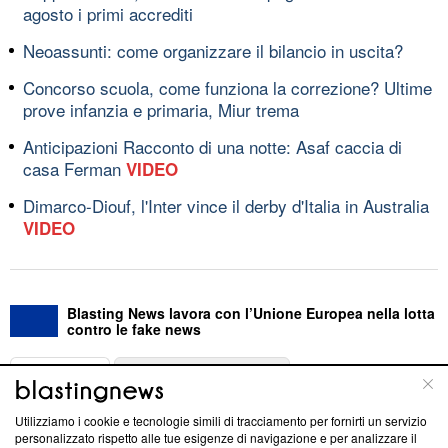
agosto i primi accrediti
Neoassunti: come organizzare il bilancio in uscita?
Concorso scuola, come funziona la correzione? Ultime
prove infanzia e primaria, Miur trema
Anticipazioni Racconto di una notte: Asaf caccia di
casa Ferman
VIDEO
Dimarco-Diouf, l'Inter vince il derby d'Italia in Australia
VIDEO
Blasting News lavora con l’Unione Europea nella lotta
contro le fake news
ABOUT
LINEA EDITORIALE
Utilizziamo i cookie e tecnologie simili di tracciamento per fornirti un servizio
Questa sezione offre informazioni trasparenti su Blasting
personalizzato rispetto alle tue esigenze di navigazione e per analizzare il