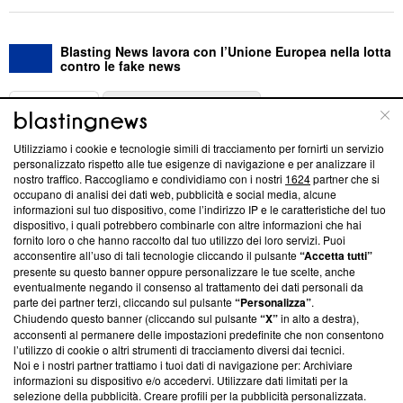
Blasting News lavora con l’Unione Europea nella lotta
contro le fake news
ABOUT
LINEA EDITORIALE
Utilizziamo i cookie e tecnologie simili di tracciamento per fornirti un servizio
Questa sezione offre informazioni trasparenti su Blasting
personalizzato rispetto alle tue esigenze di navigazione e per analizzare il
nostro traffico. Raccogliamo e condividiamo con i nostri
1624
partner che si
News, sui nostri processi editoriali e su come ci impegniamo a
occupano di analisi dei dati web, pubblicità e social media, alcune
creare news di qualità. Inoltre, afferma la nostra aderenza a
informazioni sul tuo dispositivo, come l’indirizzo IP e le caratteristiche del tuo
‘Trust Project - News with Integrity’
Blasting News non è
dispositivo, i quali potrebbero combinarle con altre informazioni che hai
ancora membro del programma, ma ha richiesto di farne
fornito loro o che hanno raccolto dal tuo utilizzo dei loro servizi. Puoi
parte; Trust Project non ha ancora effettuato una verifica di
acconsentire all’uso di tali tecnologie cliccando il pulsante
“Accetta tutti”
conformità agli standard.
presente su questo banner oppure personalizzare le tue scelte, anche
eventualmente negando il consenso al trattamento dei dati personali da
parte dei partner terzi, cliccando sul pulsante
“Personalizza”
.
Su di noi
Chiudendo questo banner (cliccando sul pulsante
“X”
in alto a destra),
acconsenti al permanere delle impostazioni predefinite che non consentono
Team editoriale
l’utilizzo di cookie o altri strumenti di tracciamento diversi dai tecnici.
Noi e i nostri partner trattiamo i tuoi dati di navigazione per: Archiviare
Corporate
informazioni su dispositivo e/o accedervi. Utilizzare dati limitati per la
selezione della pubblicità. Creare profili per la pubblicità personalizzata.
Redazione