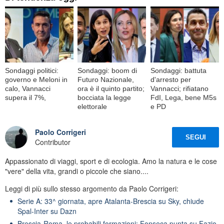
Sondaggi politici:
Sondaggi: boom di
Sondaggi: battuta
governo e Meloni in
Futuro Nazionale,
d'arresto per
calo, Vannacci
ora è il quinto partito;
Vannacci; rifiatano
supera il 7%,
bocciata la legge
FdI, Lega, bene M5s
elettorale
e PD
Paolo Corrigeri
SEGUI
Contributor
Appassionato di viaggi, sport e di ecologia. Amo la natura e le cose
"vere" della vita, grandi o piccole che siano....
Leggi di più sullo stesso argomento da Paolo Corrigeri:
Serie A: 33^ giornata, apre Atalanta-Brescia su Sky, chiude
Spal-Inter su Dazn
Brescia-Roma, le probabili formazioni: Fonseca punta su Fazio,