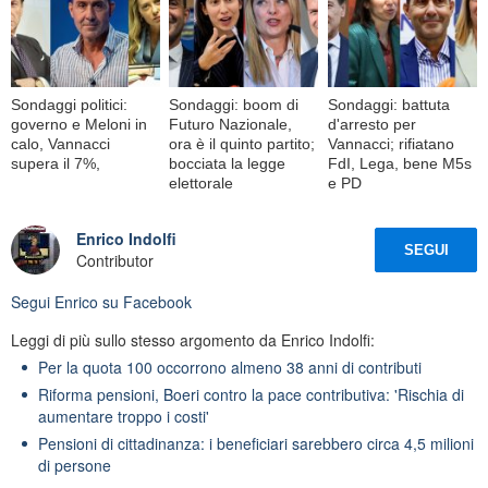
Sondaggi politici:
Sondaggi: boom di
Sondaggi: battuta
governo e Meloni in
Futuro Nazionale,
d'arresto per
calo, Vannacci
ora è il quinto partito;
Vannacci; rifiatano
supera il 7%,
bocciata la legge
FdI, Lega, bene M5s
elettorale
e PD
Enrico Indolfi
SEGUI
Contributor
Segui
Enrico
su Facebook
Leggi di più sullo stesso argomento da Enrico Indolfi:
Per la quota 100 occorrono almeno 38 anni di contributi
Riforma pensioni, Boeri contro la pace contributiva: 'Rischia di
aumentare troppo i costi'
Pensioni di cittadinanza: i beneficiari sarebbero circa 4,5 milioni
di persone