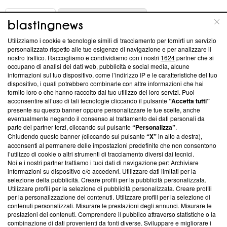
ABOUT
LINEA EDITORIALE
Utilizziamo i cookie e tecnologie simili di tracciamento per fornirti un servizio
Questa sezione offre informazioni trasparenti su Blasting
personalizzato rispetto alle tue esigenze di navigazione e per analizzare il
nostro traffico. Raccogliamo e condividiamo con i nostri
1624
partner che si
News, sui nostri processi editoriali e su come ci impegniamo a
occupano di analisi dei dati web, pubblicità e social media, alcune
creare news di qualità. Inoltre, afferma la nostra aderenza a
informazioni sul tuo dispositivo, come l’indirizzo IP e le caratteristiche del tuo
‘Trust Project - News with Integrity’
Blasting News non è
dispositivo, i quali potrebbero combinarle con altre informazioni che hai
ancora membro del programma, ma ha richiesto di farne
fornito loro o che hanno raccolto dal tuo utilizzo dei loro servizi. Puoi
parte; Trust Project non ha ancora effettuato una verifica di
acconsentire all’uso di tali tecnologie cliccando il pulsante
“Accetta tutti”
conformità agli standard.
presente su questo banner oppure personalizzare le tue scelte, anche
eventualmente negando il consenso al trattamento dei dati personali da
parte dei partner terzi, cliccando sul pulsante
“Personalizza”
.
Su di noi
Chiudendo questo banner (cliccando sul pulsante
“X”
in alto a destra),
acconsenti al permanere delle impostazioni predefinite che non consentono
Team editoriale
l’utilizzo di cookie o altri strumenti di tracciamento diversi dai tecnici.
Noi e i nostri partner trattiamo i tuoi dati di navigazione per: Archiviare
Corporate
informazioni su dispositivo e/o accedervi. Utilizzare dati limitati per la
selezione della pubblicità. Creare profili per la pubblicità personalizzata.
Redazione
Utilizzare profili per la selezione di pubblicità personalizzata. Creare profili
per la personalizzazione dei contenuti. Utilizzare profili per la selezione di
Informativa Privacy
contenuti personalizzati. Misurare le prestazioni degli annunci. Misurare le
prestazioni dei contenuti. Comprendere il pubblico attraverso statistiche o la
Cookie Policy
combinazione di dati provenienti da fonti diverse. Sviluppare e migliorare i