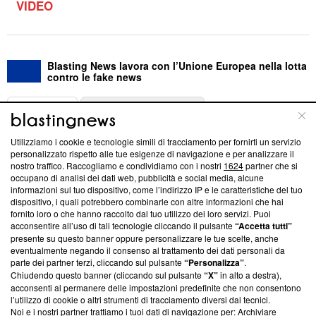
VIDEO
Blasting News lavora con l’Unione Europea nella lotta
contro le fake news
ABOUT
LINEA EDITORIALE
Utilizziamo i cookie e tecnologie simili di tracciamento per fornirti un servizio
Questa sezione offre informazioni trasparenti su Blasting
personalizzato rispetto alle tue esigenze di navigazione e per analizzare il
nostro traffico. Raccogliamo e condividiamo con i nostri
1624
partner che si
News, sui nostri processi editoriali e su come ci impegniamo a
occupano di analisi dei dati web, pubblicità e social media, alcune
creare news di qualità. Inoltre, afferma la nostra aderenza a
informazioni sul tuo dispositivo, come l’indirizzo IP e le caratteristiche del tuo
‘Trust Project - News with Integrity’
Blasting News non è
dispositivo, i quali potrebbero combinarle con altre informazioni che hai
ancora membro del programma, ma ha richiesto di farne
fornito loro o che hanno raccolto dal tuo utilizzo dei loro servizi. Puoi
parte; Trust Project non ha ancora effettuato una verifica di
acconsentire all’uso di tali tecnologie cliccando il pulsante
“Accetta tutti”
conformità agli standard.
presente su questo banner oppure personalizzare le tue scelte, anche
eventualmente negando il consenso al trattamento dei dati personali da
parte dei partner terzi, cliccando sul pulsante
“Personalizza”
.
Su di noi
Chiudendo questo banner (cliccando sul pulsante
“X”
in alto a destra),
acconsenti al permanere delle impostazioni predefinite che non consentono
Team editoriale
l’utilizzo di cookie o altri strumenti di tracciamento diversi dai tecnici.
Noi e i nostri partner trattiamo i tuoi dati di navigazione per: Archiviare
Corporate