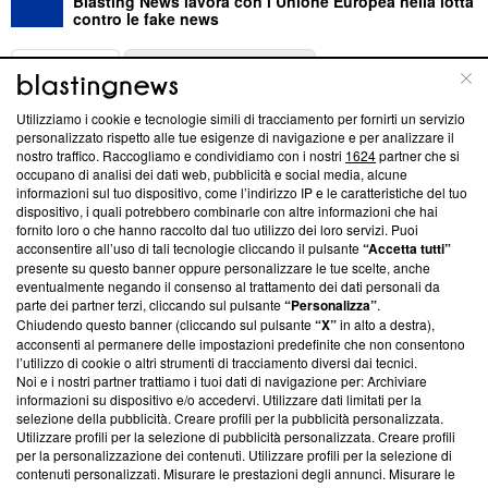
Blasting News lavora con l’Unione Europea nella lotta
contro le fake news
ABOUT
LINEA EDITORIALE
Utilizziamo i cookie e tecnologie simili di tracciamento per fornirti un servizio
Questa sezione offre informazioni trasparenti su Blasting
personalizzato rispetto alle tue esigenze di navigazione e per analizzare il
nostro traffico. Raccogliamo e condividiamo con i nostri
1624
partner che si
News, sui nostri processi editoriali e su come ci impegniamo a
occupano di analisi dei dati web, pubblicità e social media, alcune
creare news di qualità. Inoltre, afferma la nostra aderenza a
informazioni sul tuo dispositivo, come l’indirizzo IP e le caratteristiche del tuo
‘Trust Project - News with Integrity’
Blasting News non è
dispositivo, i quali potrebbero combinarle con altre informazioni che hai
ancora membro del programma, ma ha richiesto di farne
fornito loro o che hanno raccolto dal tuo utilizzo dei loro servizi. Puoi
parte; Trust Project non ha ancora effettuato una verifica di
acconsentire all’uso di tali tecnologie cliccando il pulsante
“Accetta tutti”
conformità agli standard.
presente su questo banner oppure personalizzare le tue scelte, anche
eventualmente negando il consenso al trattamento dei dati personali da
parte dei partner terzi, cliccando sul pulsante
“Personalizza”
.
Su di noi
Chiudendo questo banner (cliccando sul pulsante
“X”
in alto a destra),
acconsenti al permanere delle impostazioni predefinite che non consentono
Team editoriale
l’utilizzo di cookie o altri strumenti di tracciamento diversi dai tecnici.
Noi e i nostri partner trattiamo i tuoi dati di navigazione per: Archiviare
Corporate
informazioni su dispositivo e/o accedervi. Utilizzare dati limitati per la
selezione della pubblicità. Creare profili per la pubblicità personalizzata.
Redazione
Utilizzare profili per la selezione di pubblicità personalizzata. Creare profili
per la personalizzazione dei contenuti. Utilizzare profili per la selezione di
Informativa Privacy
contenuti personalizzati. Misurare le prestazioni degli annunci. Misurare le