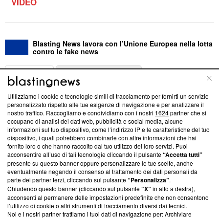
VIDEO
Blasting News lavora con l’Unione Europea nella lotta
contro le fake news
ABOUT
LINEA EDITORIALE
Utilizziamo i cookie e tecnologie simili di tracciamento per fornirti un servizio
Questa sezione offre informazioni trasparenti su Blasting
personalizzato rispetto alle tue esigenze di navigazione e per analizzare il
nostro traffico. Raccogliamo e condividiamo con i nostri
1624
partner che si
News, sui nostri processi editoriali e su come ci impegniamo a
occupano di analisi dei dati web, pubblicità e social media, alcune
creare news di qualità. Inoltre, afferma la nostra aderenza a
informazioni sul tuo dispositivo, come l’indirizzo IP e le caratteristiche del tuo
‘Trust Project - News with Integrity’
Blasting News non è
dispositivo, i quali potrebbero combinarle con altre informazioni che hai
ancora membro del programma, ma ha richiesto di farne
fornito loro o che hanno raccolto dal tuo utilizzo dei loro servizi. Puoi
parte; Trust Project non ha ancora effettuato una verifica di
acconsentire all’uso di tali tecnologie cliccando il pulsante
“Accetta tutti”
conformità agli standard.
presente su questo banner oppure personalizzare le tue scelte, anche
eventualmente negando il consenso al trattamento dei dati personali da
parte dei partner terzi, cliccando sul pulsante
“Personalizza”
.
Su di noi
Chiudendo questo banner (cliccando sul pulsante
“X”
in alto a destra),
acconsenti al permanere delle impostazioni predefinite che non consentono
Team editoriale
l’utilizzo di cookie o altri strumenti di tracciamento diversi dai tecnici.
Noi e i nostri partner trattiamo i tuoi dati di navigazione per: Archiviare
Corporate