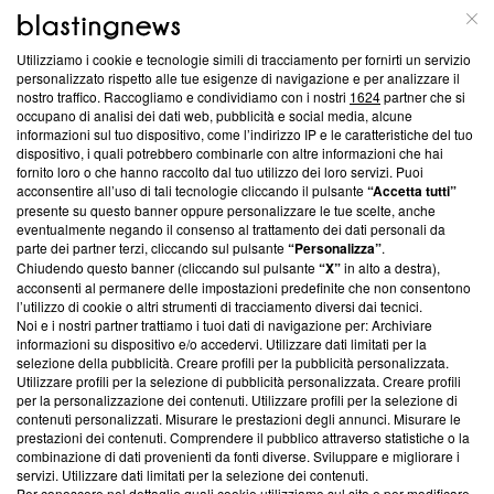
ABOUT
LINEA EDITORIALE
Utilizziamo i cookie e tecnologie simili di tracciamento per fornirti un servizio
Questa sezione offre informazioni trasparenti su Blasting
personalizzato rispetto alle tue esigenze di navigazione e per analizzare il
nostro traffico. Raccogliamo e condividiamo con i nostri
1624
partner che si
News, sui nostri processi editoriali e su come ci impegniamo a
occupano di analisi dei dati web, pubblicità e social media, alcune
creare news di qualità. Inoltre, afferma la nostra aderenza a
informazioni sul tuo dispositivo, come l’indirizzo IP e le caratteristiche del tuo
‘Trust Project - News with Integrity’
Blasting News non è
dispositivo, i quali potrebbero combinarle con altre informazioni che hai
ancora membro del programma, ma ha richiesto di farne
fornito loro o che hanno raccolto dal tuo utilizzo dei loro servizi. Puoi
parte; Trust Project non ha ancora effettuato una verifica di
acconsentire all’uso di tali tecnologie cliccando il pulsante
“Accetta tutti”
conformità agli standard.
presente su questo banner oppure personalizzare le tue scelte, anche
eventualmente negando il consenso al trattamento dei dati personali da
parte dei partner terzi, cliccando sul pulsante
“Personalizza”
.
Su di noi
Chiudendo questo banner (cliccando sul pulsante
“X”
in alto a destra),
acconsenti al permanere delle impostazioni predefinite che non consentono
Team editoriale
l’utilizzo di cookie o altri strumenti di tracciamento diversi dai tecnici.
Noi e i nostri partner trattiamo i tuoi dati di navigazione per: Archiviare
Corporate
informazioni su dispositivo e/o accedervi. Utilizzare dati limitati per la
selezione della pubblicità. Creare profili per la pubblicità personalizzata.
Redazione
Utilizzare profili per la selezione di pubblicità personalizzata. Creare profili
per la personalizzazione dei contenuti. Utilizzare profili per la selezione di
Informativa Privacy
contenuti personalizzati. Misurare le prestazioni degli annunci. Misurare le
prestazioni dei contenuti. Comprendere il pubblico attraverso statistiche o la
Cookie Policy
combinazione di dati provenienti da fonti diverse. Sviluppare e migliorare i
servizi. Utilizzare dati limitati per la selezione dei contenuti.
Blasting SA, IDI CHE-247.845.224, Via Carlo Frasca, 3 - 6900
Per conoscere nel dettaglio quali cookie utilizziamo sul sito e per modificare,