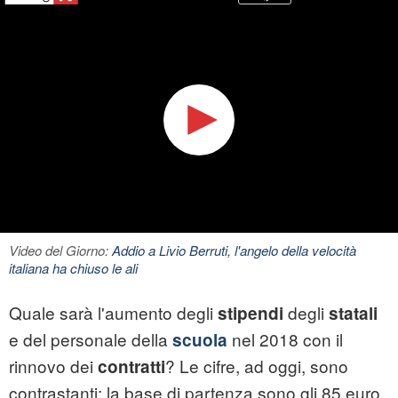
Video del Giorno:
Addio a Livio Berruti, l'angelo della velocità
italiana ha chiuso le ali
Quale sarà l'aumento degli
degli
stipendi
statali
e del personale della
nel 2018 con il
scuola
rinnovo dei
? Le cifre, ad oggi, sono
contratti
contrastanti: la base di partenza sono gli 85 euro