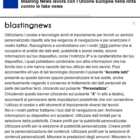
Blasting News lavora con l’Unione Europea nella lotta
contro le fake news
ABOUT
LINEA EDITORIALE
Utilizziamo i cookie e tecnologie simili di tracciamento per fornirti un servizio
Questa sezione offre informazioni trasparenti su Blasting
personalizzato rispetto alle tue esigenze di navigazione e per analizzare il
nostro traffico. Raccogliamo e condividiamo con i nostri
1624
partner che si
News, sui nostri processi editoriali e su come ci impegniamo a
occupano di analisi dei dati web, pubblicità e social media, alcune
creare news di qualità. Inoltre, afferma la nostra aderenza a
informazioni sul tuo dispositivo, come l’indirizzo IP e le caratteristiche del tuo
‘Trust Project - News with Integrity’
Blasting News non è
dispositivo, i quali potrebbero combinarle con altre informazioni che hai
ancora membro del programma, ma ha richiesto di farne
fornito loro o che hanno raccolto dal tuo utilizzo dei loro servizi. Puoi
parte; Trust Project non ha ancora effettuato una verifica di
acconsentire all’uso di tali tecnologie cliccando il pulsante
“Accetta tutti”
conformità agli standard.
presente su questo banner oppure personalizzare le tue scelte, anche
eventualmente negando il consenso al trattamento dei dati personali da
parte dei partner terzi, cliccando sul pulsante
“Personalizza”
.
Su di noi
Chiudendo questo banner (cliccando sul pulsante
“X”
in alto a destra),
acconsenti al permanere delle impostazioni predefinite che non consentono
Team editoriale
l’utilizzo di cookie o altri strumenti di tracciamento diversi dai tecnici.
Noi e i nostri partner trattiamo i tuoi dati di navigazione per: Archiviare
Corporate
informazioni su dispositivo e/o accedervi. Utilizzare dati limitati per la
selezione della pubblicità. Creare profili per la pubblicità personalizzata.
Redazione
Utilizzare profili per la selezione di pubblicità personalizzata. Creare profili
per la personalizzazione dei contenuti. Utilizzare profili per la selezione di
Informativa Privacy
contenuti personalizzati. Misurare le prestazioni degli annunci. Misurare le