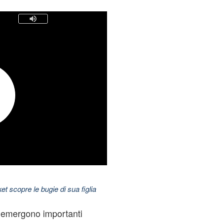
t scopre le bugie di sua figlia
a emergono importanti