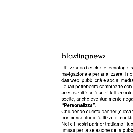
Pensioni flessibili: 
Utilizziamo i cookie e tecnologie s
per avere l'APE strutt
navigazione e per analizzare il no
dati web, pubblicità e social media,
Entrando nel merito del possibile int
i quali potrebbero combinarle con a
acconsentire all’uso di tali tecnol
flessibilità previdenziale, l'idea di 
scelte, anche eventualmente negand
una rivisitazione (o un possibile 
“Personalizza”
.
Chiudendo questo banner (clicca
Quest'ultima potrebbe innanzitutto riv
non consentono l’utilizzo di cookie 
ingresso, anche considerando il bas
Noi e i nostri partner trattiamo i t
rispetto alle ipotesi iniziali. Se que
limitati per la selezione della pubb