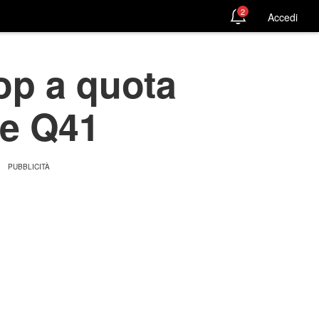
2
Accedi
op a quota
 e Q41