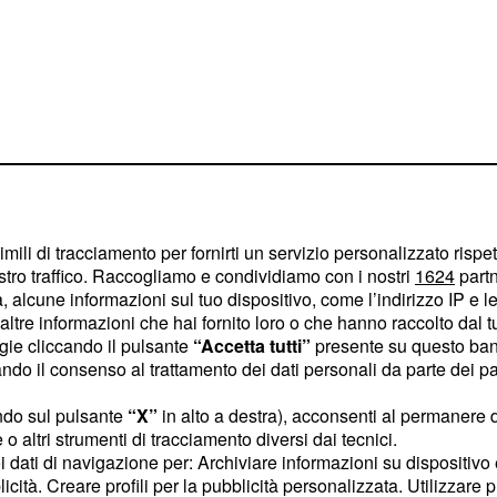
meno quota 100
imili di tracciamento per fornirti un servizio personalizzato rispe
urale
stro traffico. Raccogliamo e condividiamo con i nostri
1624
partn
 alcune informazioni sul tuo dispositivo, come l’indirizzo IP e le 
ervento correttivo sulla
ltre informazioni che hai fornito loro o che hanno raccolto dal tuo
ogie cliccando il pulsante
“Accetta tutti”
presente su questo ban
fondo consiste
nell'avviare
o il consenso al trattamento dei dati personali da parte dei par
.
stop) della quota 100
ndo sul pulsante
“X”
in alto a destra), acconsenti al permanere 
edere i criteri di
o altri strumenti di tracciamento diversi dai tecnici.
so numero di richieste
uoi dati di navigazione per: Archiviare informazioni su dispositivo 
sto approccio fosse
licità. Creare profili per la pubblicità personalizzata. Utilizzare p