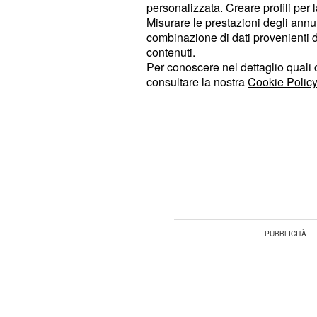
personalizzata. Creare profili per 
confermato, una seconda ipotesi rig
Misurare le prestazioni degli annun
, attu
periodo di sperimentazione
combinazione di dati provenienti da 
scadenza al termine del 2021. Ricor
contenuti.
Per conoscere nel dettaglio quali c
provvedimento consente l'uscita anti
consultare la nostra
Cookie Policy
partire
dai 62 anni di età e con al
. In cambio si puntereb
versamenti
sociale, che rende attualmente possi
partire dai
63 anni di età e con al
, a seconda della specif
versamenti
vissuta dal lavoratore.