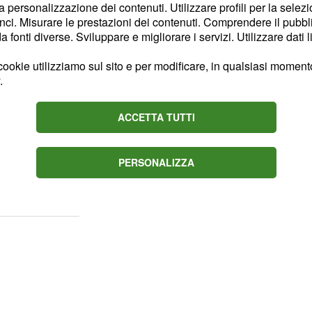
la personalizzazione dei contenuti. Utilizzare profili per la selez
uarda la riduzione del
ci. Misurare le prestazioni dei contenuti. Comprendere il pubblic
almente fissato in
fonti diverse. Sviluppare e migliorare i servizi. Utilizzare dati l
diamo che il
ookie utilizziamo sul sito e per modificare, in qualsiasi momento,
cipata dal lavoro a
.
meno 38 anni di
be ad estendere l'APE
ACCETTA TUTTI
bile l'accesso all'Inps a
meno 30-36 anni di
PERSONALIZZA
ica situazione di disagio