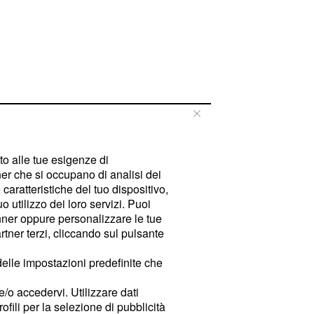
tto alle tue esigenze di
er che si occupano di analisi dei
caratteristiche del tuo dispositivo,
 utilizzo dei loro servizi. Puoi
ner oppure personalizzare le tue
tner terzi, cliccando sul pulsante
delle impostazioni predefinite che
e/o accedervi. Utilizzare dati
rofili per la selezione di pubblicità