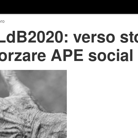
ro
LdB2020: verso st
forzare APE social