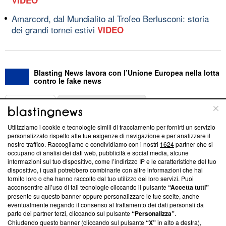
Amarcord, dal Mundialito al Trofeo Berlusconi: storia
dei grandi tornei estivi
VIDEO
Blasting News lavora con l’Unione Europea nella lotta
contro le fake news
ABOUT
LINEA EDITORIALE
Utilizziamo i cookie e tecnologie simili di tracciamento per fornirti un servizio
Questa sezione offre informazioni trasparenti su Blasting
personalizzato rispetto alle tue esigenze di navigazione e per analizzare il
nostro traffico. Raccogliamo e condividiamo con i nostri
1624
partner che si
News, sui nostri processi editoriali e su come ci impegniamo a
occupano di analisi dei dati web, pubblicità e social media, alcune
creare news di qualità. Inoltre, afferma la nostra aderenza a
informazioni sul tuo dispositivo, come l’indirizzo IP e le caratteristiche del tuo
‘Trust Project - News with Integrity’
Blasting News non è
dispositivo, i quali potrebbero combinarle con altre informazioni che hai
ancora membro del programma, ma ha richiesto di farne
fornito loro o che hanno raccolto dal tuo utilizzo dei loro servizi. Puoi
parte; Trust Project non ha ancora effettuato una verifica di
acconsentire all’uso di tali tecnologie cliccando il pulsante
“Accetta tutti”
conformità agli standard.
presente su questo banner oppure personalizzare le tue scelte, anche
eventualmente negando il consenso al trattamento dei dati personali da
parte dei partner terzi, cliccando sul pulsante
“Personalizza”
.
Su di noi
Chiudendo questo banner (cliccando sul pulsante
“X”
in alto a destra),