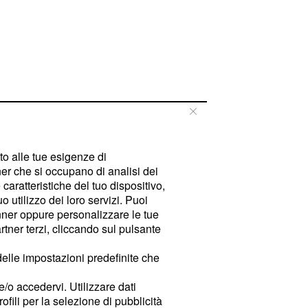
tto alle tue esigenze di
er che si occupano di analisi dei
caratteristiche del tuo dispositivo,
 utilizzo dei loro servizi. Puoi
ner oppure personalizzare le tue
tner terzi, cliccando sul pulsante
delle impostazioni predefinite che
e/o accedervi. Utilizzare dati
rofili per la selezione di pubblicità