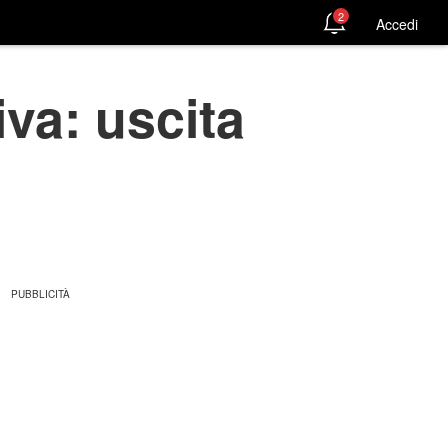
2
Accedi
va: uscita