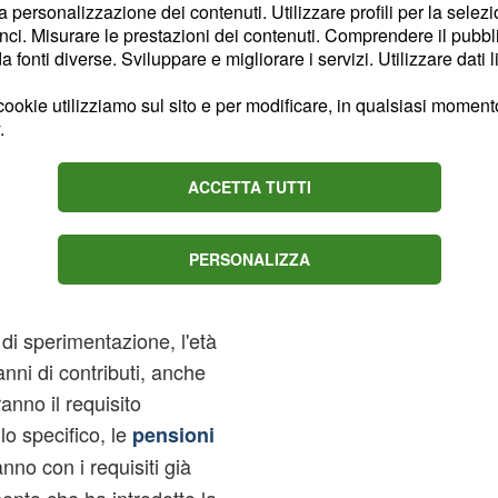
la personalizzazione dei contenuti. Utilizzare profili per la selez
di pari passo con la
ci. Misurare le prestazioni dei contenuti. Comprendere il pubblic
'età minima di 64 anni
.
fonti diverse. Sviluppare e migliorare i servizi. Utilizzare dati l
ookie utilizziamo sul sito e per modificare, in qualsiasi momento,
 dopo pensione
.
, anche uscita
ACCETTA TUTTI
abile fino al
PERSONALIZZA
 dunque, rimarranno fermi
che
quota 100
i di sperimentazione, l'età
nni di contributi, anche
ranno il requisito
lo specifico, le
pensioni
nno con i requisiti già