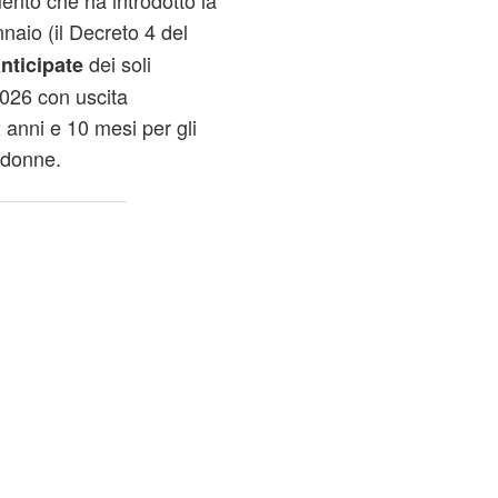
mento che ha introdotto la
naio (il Decreto 4 del
dei soli
nticipate
 2026 con uscita
 anni e 10 mesi per gli
 donne.