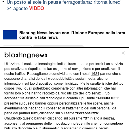
Un posto al sole in pausa ferragostiana: ritorna lunedì
24 agosto
VIDEO
Blasting News lavora con l’Unione Europea nella lotta
contro le fake news
ABOUT
LINEA EDITORIALE
Utilizziamo i cookie e tecnologie simili di tracciamento per fornirti un servizio
Questa sezione offre informazioni trasparenti su Blasting
personalizzato rispetto alle tue esigenze di navigazione e per analizzare il
nostro traffico. Raccogliamo e condividiamo con i nostri
1624
partner che si
News, sui nostri processi editoriali e su come ci impegniamo a
occupano di analisi dei dati web, pubblicità e social media, alcune
creare news di qualità. Inoltre, afferma la nostra aderenza a
informazioni sul tuo dispositivo, come l’indirizzo IP e le caratteristiche del tuo
‘Trust Project - News with Integrity’
Blasting News non è
dispositivo, i quali potrebbero combinarle con altre informazioni che hai
ancora membro del programma, ma ha richiesto di farne
fornito loro o che hanno raccolto dal tuo utilizzo dei loro servizi. Puoi
parte; Trust Project non ha ancora effettuato una verifica di
acconsentire all’uso di tali tecnologie cliccando il pulsante
“Accetta tutti”
conformità agli standard.
presente su questo banner oppure personalizzare le tue scelte, anche
eventualmente negando il consenso al trattamento dei dati personali da
parte dei partner terzi, cliccando sul pulsante
“Personalizza”
.
Su di noi
Chiudendo questo banner (cliccando sul pulsante
“X”
in alto a destra),
acconsenti al permanere delle impostazioni predefinite che non consentono
Team editoriale
l’utilizzo di cookie o altri strumenti di tracciamento diversi dai tecnici.