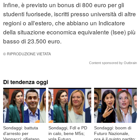
Infine, è previsto un bonus di 800 euro per gli
studenti fuorisede, iscritti presso università di altre
regioni o all'estero, che abbiano un Indicatore
della situazione economica equivalente (Isee) più
basso di 23.500 euro.
© RIPRODUZIONE VIETATA
Content sponsored by Outbrain
Di tendenza oggi
Sondaggi: battuta
Sondaggi, FdI e PD
Sondaggi: boom di
d'arresto per
in calo, bene M5s;
Futuro Nazionale,
Vannacci; rifiatano
vola Futuro
ora è il quinto partito;