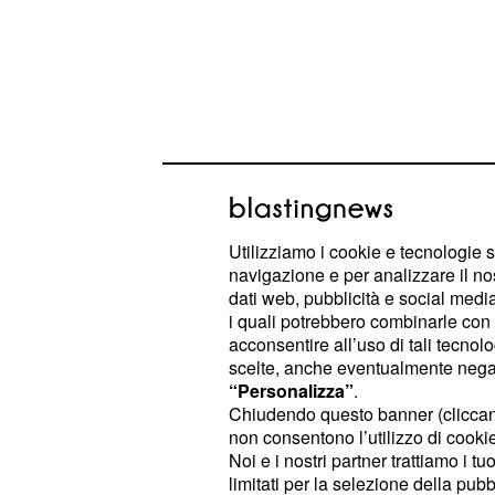
In alcune parti della Puglia, questo
Utilizziamo i cookie e tecnologie s
perturbazioni con precipitazioni co
navigazione e per analizzare il no
dati web, pubblicità e social media,
Civile ha emesso l'Avviso di condiz
i quali potrebbero combinarle con a
valutata un'
idrogeologica gial
allerta
acconsentire all’uso di tali tecnol
scelte, anche eventualmente negand
“Personalizza”
.
Le previsioni meteo p
Chiudendo questo banner (clicca
giorni
non consentono l’utilizzo di cookie 
Noi e i nostri partner trattiamo i t
Per la serata di mercoledì e la giorn
limitati per la selezione della pubb