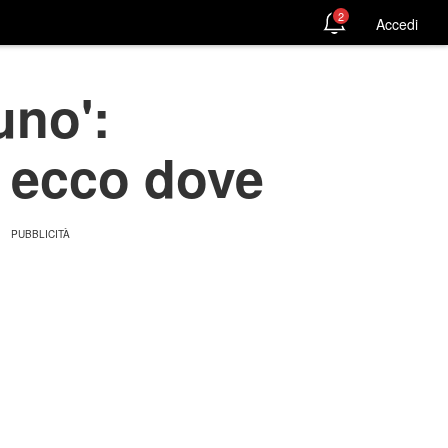
2
Accedi
uno':
e, ecco dove