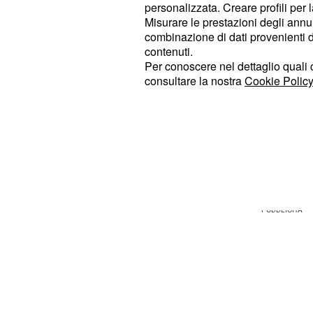
personalizzata. Creare profili per 
dichiarato uno stato di
pe
pre-allerta
Misurare le prestazioni degli annun
su tutta la regione pugliese. Le prev
combinazione di dati provenienti da 
giorni parlano dimaltempo in arrivo
contenuti.
Per conoscere nel dettaglio quali c
marzo si prevedono piogge sparse su
consultare la nostra
Cookie Policy
salentina e anche sulla parte nord d
saranno da moderate ad
abbondan
saranno leggermente sopra le medie 
gradi centigradi della temperatura m
massima.