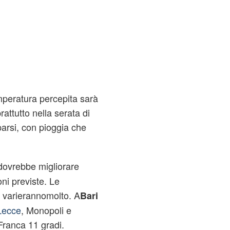
emperatura percepita sarà
rattutto nella serata di
parsi, con pioggia che
dovrebbe migliorare
ni previste. Le
e varierannomolto. A
Bari
Lecce
, Monopoli e
Franca 11 gradi.