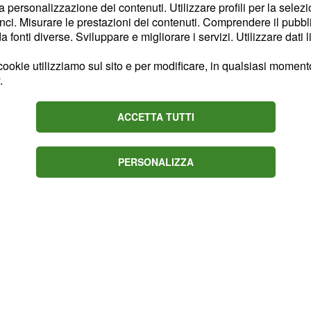
la personalizzazione dei contenuti. Utilizzare profili per la selez
r rischio meteorologico
ci. Misurare le prestazioni dei contenuti. Comprendere il pubblic
isioni per questi due
fonti diverse. Sviluppare e migliorare i servizi. Utilizzare dati l
. Per
23
mercoledì
ookie utilizziamo sul sito e per modificare, in qualsiasi momento,
 tutta la penisola
.
ella Puglia; le piogge
. Le temperature
ti
ACCETTA TUTTI
stagionali, tra i 12
inima e i 19 gradi della
PERSONALIZZA