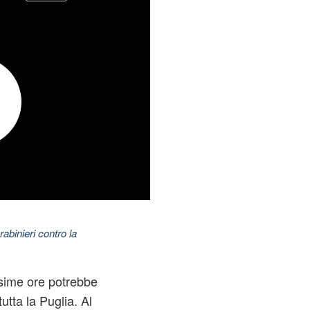
abinieri contro la
ssime ore potrebbe
utta la Puglia. Al