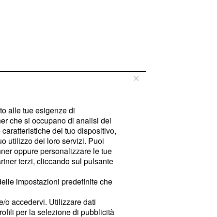
tto alle tue esigenze di
er che si occupano di analisi dei
caratteristiche del tuo dispositivo,
 utilizzo dei loro servizi. Puoi
ner oppure personalizzare le tue
tner terzi, cliccando sul pulsante
delle impostazioni predefinite che
e/o accedervi. Utilizzare dati
rofili per la selezione di pubblicità