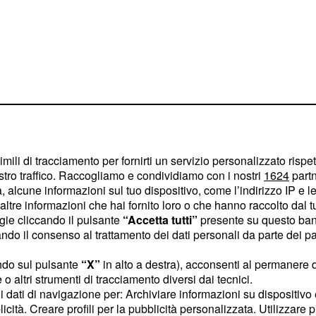
 tempo è seguito da
imili di tracciamento per fornirti un servizio personalizzato rispe
piose. La Protezione
stro traffico. Raccogliamo e condividiamo con i nostri
1624
partn
 alcune informazioni sul tuo dispositivo, come l’indirizzo IP e le 
ioni meteo avverse. Si è
ltre informazioni che hai fornito loro o che hanno raccolto dal tuo
la su tutta la Regione.
ogie cliccando il pulsante
“Accetta tutti”
presente su questo ban
o il consenso al trattamento dei dati personali da parte dei par
er i prossimi
ndo sul pulsante
“X”
in alto a destra), acconsenti al permanere 
o altri strumenti di tracciamento diversi dai tecnici.
uoi dati di navigazione per: Archiviare informazioni su dispositivo 
ata di giovedì, è stato
licità. Creare profili per la pubblicità personalizzata. Utilizzare p