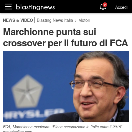
2
Accedi
NEWS & VIDEO
Blasting News Italia
>
Motori
Marchionne punta sui
crossover per il futuro di FCA
FCA, Marchionne rassicura: “Piena occupazione in Italia entro il 2018” -
motorionline.com