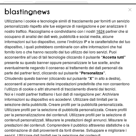
ABOUT
LINEA EDITORIALE
Utilizziamo i cookie e tecnologie simili di tracciamento per fornirti un servizio
Questa sezione offre informazioni trasparenti su Blasting
personalizzato rispetto alle tue esigenze di navigazione e per analizzare il
nostro traffico. Raccogliamo e condividiamo con i nostri
1624
partner che si
News, sui nostri processi editoriali e su come ci impegniamo a
occupano di analisi dei dati web, pubblicità e social media, alcune
creare news di qualità. Inoltre, afferma la nostra aderenza a
informazioni sul tuo dispositivo, come l’indirizzo IP e le caratteristiche del tuo
‘Trust Project - News with Integrity’
Blasting News non è
dispositivo, i quali potrebbero combinarle con altre informazioni che hai
ancora membro del programma, ma ha richiesto di farne
fornito loro o che hanno raccolto dal tuo utilizzo dei loro servizi. Puoi
parte; Trust Project non ha ancora effettuato una verifica di
acconsentire all’uso di tali tecnologie cliccando il pulsante
“Accetta tutti”
conformità agli standard.
presente su questo banner oppure personalizzare le tue scelte, anche
eventualmente negando il consenso al trattamento dei dati personali da
parte dei partner terzi, cliccando sul pulsante
“Personalizza”
.
Su di noi
Chiudendo questo banner (cliccando sul pulsante
“X”
in alto a destra),
acconsenti al permanere delle impostazioni predefinite che non consentono
Team editoriale
l’utilizzo di cookie o altri strumenti di tracciamento diversi dai tecnici.
Noi e i nostri partner trattiamo i tuoi dati di navigazione per: Archiviare
Corporate
informazioni su dispositivo e/o accedervi. Utilizzare dati limitati per la
selezione della pubblicità. Creare profili per la pubblicità personalizzata.
Redazione
Utilizzare profili per la selezione di pubblicità personalizzata. Creare profili
per la personalizzazione dei contenuti. Utilizzare profili per la selezione di
Informativa Privacy
contenuti personalizzati. Misurare le prestazioni degli annunci. Misurare le
prestazioni dei contenuti. Comprendere il pubblico attraverso statistiche o la
Cookie Policy
combinazione di dati provenienti da fonti diverse. Sviluppare e migliorare i
servizi. Utilizzare dati limitati per la selezione dei contenuti.