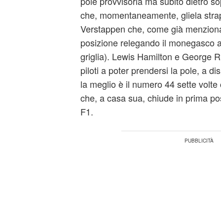
pole provvisoria ma subito dietro s
che, momentaneamente, gliela str
Verstappen che, come già menzionat
posizione relegando il monegasco al
griglia). Lewis Hamilton e George Ru
piloti a poter prendersi la pole, a d
la meglio è il numero 44 sette vol
che, a casa sua, chiude in prima po
F1.