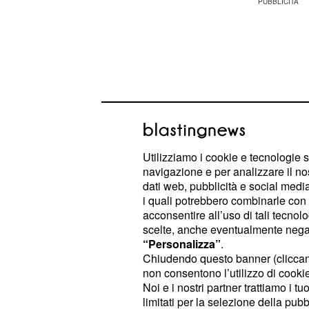
Utilizziamo i cookie e tecnologie s
navigazione e per analizzare il no
dati web, pubblicità e social media,
i quali potrebbero combinarle con a
acconsentire all’uso di tali tecnol
scelte, anche eventualmente negand
La scuderia di Maranello però non d
“Personalizza”
.
un set-up che si adatta perfettament
Chiudendo questo banner (clicca
primo posto con Lewis Hamilton (1.2
non consentono l’utilizzo di cookie 
Noi e i nostri partner trattiamo i t
un po' staccato, il monegasco Charl
limitati per la selezione della pubb