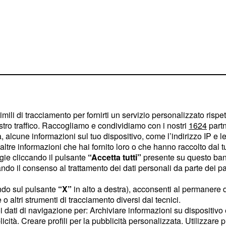
imili di tracciamento per fornirti un servizio personalizzato rispe
stro traffico. Raccogliamo e condividiamo con i nostri
1624
partn
 alcune informazioni sul tuo dispositivo, come l’indirizzo IP e le 
ltre informazioni che hai fornito loro o che hanno raccolto dal tuo
ogie cliccando il pulsante
“Accetta tutti”
presente su questo ban
o il consenso al trattamento dei dati personali da parte dei par
emorde e porta in pista
e alla pista chiudendo al
ndo sul pulsante
“X”
in alto a destra), acconsenti al permanere 
9.260) e al terzo posto,
o altri strumenti di tracciamento diversi dai tecnici.
uoi dati di navigazione per: Archiviare informazioni su dispositivo 
es Leclerc (1.29.859).
licità. Creare profili per la pubblicità personalizzata. Utilizzare p