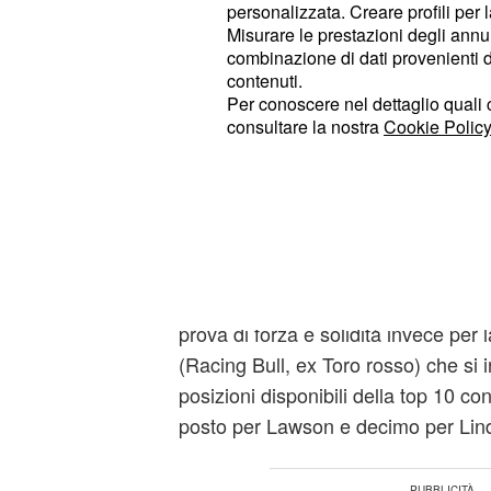
personalizzata. Creare profili per 
Sprint Qualifying: Sir
Misurare le prestazioni degli annun
combinazione di dati provenienti da 
tutta tua!
contenuti.
Per conoscere nel dettaglio quali c
Partono le qualifiche sprint nel tard
consultare la nostra
Cookie Policy
sorprese non ce ne sono, o almeno 
Mercedes sembra volare senza tropp
fatica sembra essere la McLaren che
trovare la quadra in questo venerdì.
seguito subito dietro, di una manciat
compagno di scuderia Oscar Piastri
prova di forza e solidità invece per
(Racing Bull, ex Toro rosso) che si i
posizioni disponibili della top 10 con
posto per Lawson e decimo per Lin