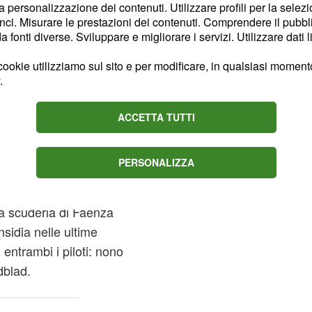
la personalizzazione dei contenuti. Utilizzare profili per la selez
 Lewis la pole è
ci. Misurare le prestazioni dei contenuti. Comprendere il pubblic
fonti diverse. Sviluppare e migliorare i servizi. Utilizzare dati l
ookie utilizziamo sul sito e per modificare, in qualsiasi momento,
o pomeriggio e di
.
fino al SQ3. La
a fatica ma, anzi, chi
ACCETTA TUTTI
 non è riuscita a
 Norris sesto (1.28.740)
PERSONALIZZA
a di millesimi, dal
 (1.28.772). Ottima
 la scuderia di Faenza
nsidia nelle ultime
 entrambi i piloti: nono
dblad.