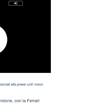
nziali alla power unit: meno
erstone
, con la Ferrari