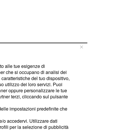
tto alle tue esigenze di
er che si occupano di analisi dei
caratteristiche del tuo dispositivo,
 utilizzo dei loro servizi. Puoi
ner oppure personalizzare le tue
tner terzi, cliccando sul pulsante
delle impostazioni predefinite che
e/o accedervi. Utilizzare dati
rofili per la selezione di pubblicità