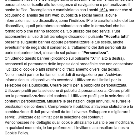
Questa sezione offre informazioni trasparenti su Blasting
personalizzato rispetto alle tue esigenze di navigazione e per analizzare il
nostro traffico. Raccogliamo e condividiamo con i nostri
1624
partner che si
News, sui nostri processi editoriali e su come ci impegniamo a
occupano di analisi dei dati web, pubblicità e social media, alcune
creare news di qualità. Inoltre, afferma la nostra aderenza a
informazioni sul tuo dispositivo, come l’indirizzo IP e le caratteristiche del tuo
‘Trust Project - News with Integrity’
Blasting News non è
dispositivo, i quali potrebbero combinarle con altre informazioni che hai
ancora membro del programma, ma ha richiesto di farne
fornito loro o che hanno raccolto dal tuo utilizzo dei loro servizi. Puoi
parte; Trust Project non ha ancora effettuato una verifica di
acconsentire all’uso di tali tecnologie cliccando il pulsante
“Accetta tutti”
conformità agli standard.
presente su questo banner oppure personalizzare le tue scelte, anche
eventualmente negando il consenso al trattamento dei dati personali da
parte dei partner terzi, cliccando sul pulsante
“Personalizza”
.
Su di noi
Chiudendo questo banner (cliccando sul pulsante
“X”
in alto a destra),
acconsenti al permanere delle impostazioni predefinite che non consentono
Team editoriale
l’utilizzo di cookie o altri strumenti di tracciamento diversi dai tecnici.
Noi e i nostri partner trattiamo i tuoi dati di navigazione per: Archiviare
Corporate
informazioni su dispositivo e/o accedervi. Utilizzare dati limitati per la
selezione della pubblicità. Creare profili per la pubblicità personalizzata.
Redazione
Utilizzare profili per la selezione di pubblicità personalizzata. Creare profili
per la personalizzazione dei contenuti. Utilizzare profili per la selezione di
Informativa Privacy
contenuti personalizzati. Misurare le prestazioni degli annunci. Misurare le
prestazioni dei contenuti. Comprendere il pubblico attraverso statistiche o la
Cookie Policy
combinazione di dati provenienti da fonti diverse. Sviluppare e migliorare i
servizi. Utilizzare dati limitati per la selezione dei contenuti.
Blasting SA, IDI CHE-247.845.224, Via Carlo Frasca, 3 - 6900
Per conoscere nel dettaglio quali cookie utilizziamo sul sito e per modificare,
Lugano (Svizzera) Tel:
+39 0690258937
in qualsiasi momento, le tue preferenze, ti invitiamo a consultare la nostra
Cookie Policy
.
© 2026 Blasting News