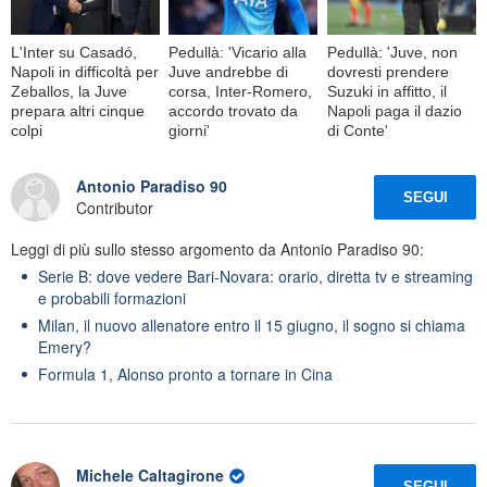
L'Inter su Casadó,
Pedullà: 'Vicario alla
Pedullà: 'Juve, non
Napoli in difficoltà per
Juve andrebbe di
dovresti prendere
Zeballos, la Juve
corsa, Inter-Romero,
Suzuki in affitto, il
prepara altri cinque
accordo trovato da
Napoli paga il dazio
colpi
giorni'
di Conte'
Antonio Paradiso 90
SEGUI
Contributor
Leggi di più sullo stesso argomento da Antonio Paradiso 90:
Serie B: dove vedere Bari-Novara: orario, diretta tv e streaming
e probabili formazioni
Milan, il nuovo allenatore entro il 15 giugno, il sogno si chiama
Emery?
Formula 1, Alonso pronto a tornare in Cina
Michele Caltagirone
SEGUI