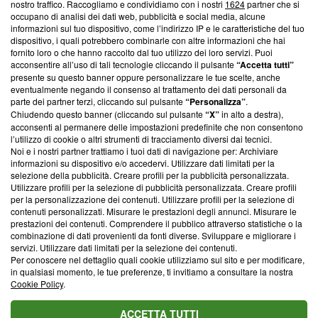
nostro traffico. Raccogliamo e condividiamo con i nostri
1624
partner che si
News, sui nostri processi editoriali e su come ci impegniamo a
occupano di analisi dei dati web, pubblicità e social media, alcune
creare news di qualità. Inoltre, afferma la nostra aderenza a
informazioni sul tuo dispositivo, come l’indirizzo IP e le caratteristiche del tuo
‘Trust Project - News with Integrity’
Blasting News non è
dispositivo, i quali potrebbero combinarle con altre informazioni che hai
ancora membro del programma, ma ha richiesto di farne
fornito loro o che hanno raccolto dal tuo utilizzo dei loro servizi. Puoi
parte; Trust Project non ha ancora effettuato una verifica di
acconsentire all’uso di tali tecnologie cliccando il pulsante
“Accetta tutti”
conformità agli standard.
presente su questo banner oppure personalizzare le tue scelte, anche
eventualmente negando il consenso al trattamento dei dati personali da
parte dei partner terzi, cliccando sul pulsante
“Personalizza”
.
Su di noi
Chiudendo questo banner (cliccando sul pulsante
“X”
in alto a destra),
acconsenti al permanere delle impostazioni predefinite che non consentono
Team editoriale
l’utilizzo di cookie o altri strumenti di tracciamento diversi dai tecnici.
Noi e i nostri partner trattiamo i tuoi dati di navigazione per: Archiviare
Corporate
informazioni su dispositivo e/o accedervi. Utilizzare dati limitati per la
selezione della pubblicità. Creare profili per la pubblicità personalizzata.
Redazione
Utilizzare profili per la selezione di pubblicità personalizzata. Creare profili
per la personalizzazione dei contenuti. Utilizzare profili per la selezione di
Informativa Privacy
contenuti personalizzati. Misurare le prestazioni degli annunci. Misurare le
prestazioni dei contenuti. Comprendere il pubblico attraverso statistiche o la
Cookie Policy
combinazione di dati provenienti da fonti diverse. Sviluppare e migliorare i
servizi. Utilizzare dati limitati per la selezione dei contenuti.
Blasting SA, IDI CHE-247.845.224, Via Carlo Frasca, 3 - 6900
Per conoscere nel dettaglio quali cookie utilizziamo sul sito e per modificare,
Lugano (Svizzera) Tel:
+39 0690258937
in qualsiasi momento, le tue preferenze, ti invitiamo a consultare la nostra
Cookie Policy
.
© 2026 Blasting News
ACCETTA TUTTI