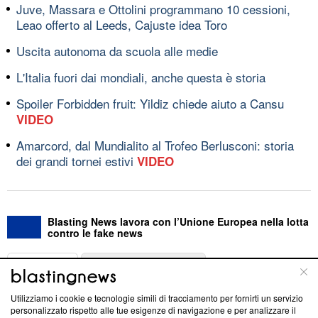
Juve, Massara e Ottolini programmano 10 cessioni,
Leao offerto al Leeds, Cajuste idea Toro
Uscita autonoma da scuola alle medie
L'Italia fuori dai mondiali, anche questa è storia
Spoiler Forbidden fruit: Yildiz chiede aiuto a Cansu
VIDEO
Amarcord, dal Mundialito al Trofeo Berlusconi: storia
dei grandi tornei estivi
VIDEO
Blasting News lavora con l’Unione Europea nella lotta
contro le fake news
ABOUT
LINEA EDITORIALE
Utilizziamo i cookie e tecnologie simili di tracciamento per fornirti un servizio
Questa sezione offre informazioni trasparenti su Blasting
personalizzato rispetto alle tue esigenze di navigazione e per analizzare il