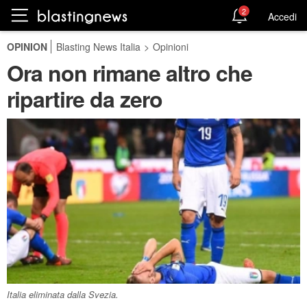
2
Accedi
OPINION
Blasting News Italia
>
Opinioni
Ora non rimane altro che
ripartire da zero
Italia eliminata dalla Svezia.