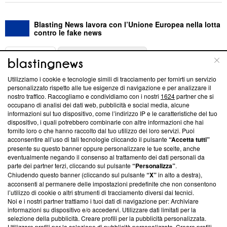
Blasting News lavora con l’Unione Europea nella lotta
contro le fake news
ABOUT
LINEA EDITORIALE
Utilizziamo i cookie e tecnologie simili di tracciamento per fornirti un servizio
Questa sezione offre informazioni trasparenti su Blasting
personalizzato rispetto alle tue esigenze di navigazione e per analizzare il
nostro traffico. Raccogliamo e condividiamo con i nostri
1624
partner che si
News, sui nostri processi editoriali e su come ci impegniamo a
occupano di analisi dei dati web, pubblicità e social media, alcune
creare news di qualità. Inoltre, afferma la nostra aderenza a
informazioni sul tuo dispositivo, come l’indirizzo IP e le caratteristiche del tuo
‘Trust Project - News with Integrity’
Blasting News non è
dispositivo, i quali potrebbero combinarle con altre informazioni che hai
ancora membro del programma, ma ha richiesto di farne
fornito loro o che hanno raccolto dal tuo utilizzo dei loro servizi. Puoi
parte; Trust Project non ha ancora effettuato una verifica di
acconsentire all’uso di tali tecnologie cliccando il pulsante
“Accetta tutti”
conformità agli standard.
presente su questo banner oppure personalizzare le tue scelte, anche
eventualmente negando il consenso al trattamento dei dati personali da
parte dei partner terzi, cliccando sul pulsante
“Personalizza”
.
Su di noi
Chiudendo questo banner (cliccando sul pulsante
“X”
in alto a destra),
acconsenti al permanere delle impostazioni predefinite che non consentono
Team editoriale
l’utilizzo di cookie o altri strumenti di tracciamento diversi dai tecnici.
Noi e i nostri partner trattiamo i tuoi dati di navigazione per: Archiviare
Corporate
informazioni su dispositivo e/o accedervi. Utilizzare dati limitati per la
selezione della pubblicità. Creare profili per la pubblicità personalizzata.
Redazione
Utilizzare profili per la selezione di pubblicità personalizzata. Creare profili