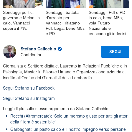
Sondaggi politici:
Sondaggi: battuta
Sondaggi, FdI e PD
governo e Meloni in
d'arresto per
in calo, bene M5s;
calo, Vannacci
Vannacci; rifiatano
vola Futuro
supera il 7%,
FdI, Lega, bene M5s
Nazionale e
e PD
crescono gli indecisi
Stefano Calicchio
SEGUI
Contributor
Giornalista e Scrittore digitale. Laureato in Relazioni Pubbliche e in
Psicologia, Master in Risorse Umane e Organizzazione aziendale.
Iscritto all'Ordine dei Giornalisti della Lombardia.
Segui
Stefano
su Facebook
Segui
Stefano
su Instagram
Leggi di più sullo stesso argomento da Stefano Calicchio:
Rocchi (Altromercato): 'Solo un mercato giusto per tutti gli attori
della filiera è sostenibile'
Garbagnati: un pasto caldo è il nostro impegno verso persone