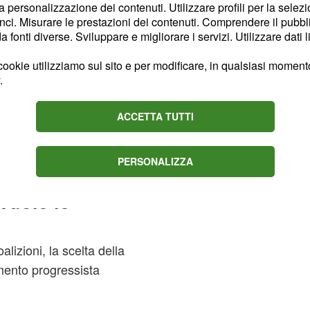
i al
. Con un
45,8%
la personalizzazione dei contenuti. Utilizzare profili per la selez
ci. Misurare le prestazioni dei contenuti. Comprendere il pubblic
, la scelta della figura
fonti diverse. Sviluppare e migliorare i servizi. Utilizzare dati l
progressista diventa
ookie utilizziamo sul sito e per modificare, in qualsiasi momento,
.
collocano altre formazioni
di geometrici:
ACCETTA TUTTI
Futuro
ficativa al
, mentre
3,6%
ata al
.
2,7%
PERSONALIZZA
vuole le
alizioni, la scelta della
mento progressista