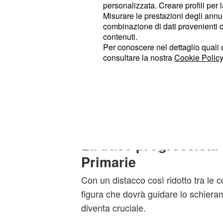
un lievissimo vantaggio, attestandos
personalizzata. Creare profili per 
Misurare le prestazioni degli annun
distacco così ridotto tra le coalizioni
combinazione di dati provenienti da 
che dovrà guidare lo schieramento 
contenuti.
cruciale
Per conoscere nel dettaglio quali c
consultare la nostra
Cookie Policy
Al di fuori dei due poli principali si 
determinanti in caso di futuri accor
mantiene una quota signi
Nazionale
di Carlo Calenda viene stim
Azione
La base progressista 
Primarie
Con un distacco così ridotto tra le co
figura che dovrà guidare lo schiera
diventa cruciale.