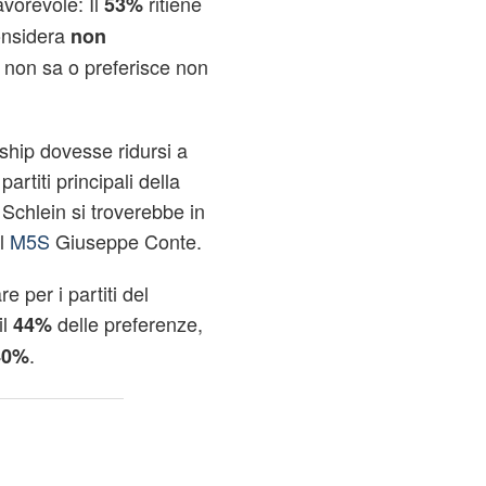
vorevole: Il
ritiene
53%
onsidera
non
non sa o preferisce non
rship dovesse ridursi a
partiti principali della
 Schlein si troverebbe in
el
M5S
Giuseppe Conte.
re per i partiti del
il
delle preferenze,
44%
.
40%