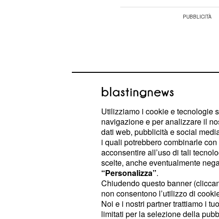
Utilizziamo i cookie e tecnologie s
navigazione e per analizzare il no
dati web, pubblicità e social media,
i quali potrebbero combinarle con a
acconsentire all’uso di tali tecnol
scelte, anche eventualmente negand
“Personalizza”
.
Sul fronte opposto, il perimetro del
Chiudendo questo banner (clicca
non consentono l’utilizzo di cookie 
(che unisce Partito Democratico, Mo
Noi e i nostri partner trattiamo i t
Alleanza Verdi-Sinistra, Italia Viva 
limitati per la selezione della pubb