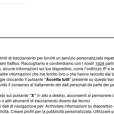
imili di tracciamento per fornirti un servizio personalizzato rispe
stro traffico. Raccogliamo e condividiamo con i nostri
1624
partn
 alcune informazioni sul tuo dispositivo, come l’indirizzo IP e le 
ltre informazioni che hai fornito loro o che hanno raccolto dal tuo
ogie cliccando il pulsante
“Accetta tutti”
presente su questo ban
o il consenso al trattamento dei dati personali da parte dei par
 cosiddetto
Campo Largo
ndo sul pulsante
“X”
in alto a destra), acconsenti al permanere 
o altri strumenti di tracciamento diversi dai tecnici.
vimento 5 Stelle,
uoi dati di navigazione per: Archiviare informazioni su dispositivo 
e +Europa) fa registrare
licità. Creare profili per la pubblicità personalizzata. Utilizzare p