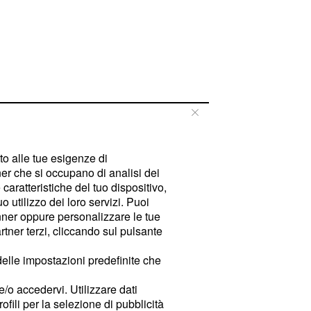
tto alle tue esigenze di
er che si occupano di analisi dei
caratteristiche del tuo dispositivo,
 utilizzo dei loro servizi. Puoi
ner oppure personalizzare le tue
tner terzi, cliccando sul pulsante
delle impostazioni predefinite che
e/o accedervi. Utilizzare dati
rofili per la selezione di pubblicità