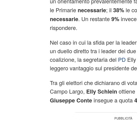
un orientamento prevalentemente fa
le Primarie
; il
le c
necessarie
38%
. Un restante
invece 
necessarie
9%
rispondere.
Nel caso in cui la sfida per la leade
un duello diretto tra i leader dei due 
coalizione, la segretaria del
PD
Elly
leggero vantaggio sul presidente d
Tra gli elettori che dichiarano di vota
Campo Largo,
ottiene 
Elly Schlein
insegue a quota
G
iuseppe Conte