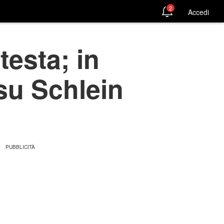
2
Accedi
testa; in
su Schlein