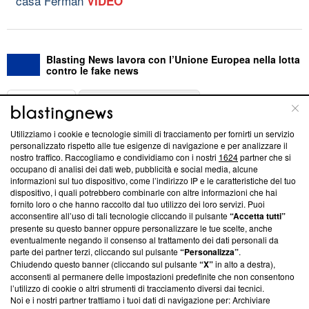
casa Ferman
VIDEO
Blasting News lavora con l’Unione Europea nella lotta
contro le fake news
ABOUT
LINEA EDITORIALE
Utilizziamo i cookie e tecnologie simili di tracciamento per fornirti un servizio
Questa sezione offre informazioni trasparenti su Blasting
personalizzato rispetto alle tue esigenze di navigazione e per analizzare il
nostro traffico. Raccogliamo e condividiamo con i nostri
1624
partner che si
News, sui nostri processi editoriali e su come ci impegniamo a
occupano di analisi dei dati web, pubblicità e social media, alcune
creare news di qualità. Inoltre, afferma la nostra aderenza a
informazioni sul tuo dispositivo, come l’indirizzo IP e le caratteristiche del tuo
‘Trust Project - News with Integrity’
Blasting News non è
dispositivo, i quali potrebbero combinarle con altre informazioni che hai
ancora membro del programma, ma ha richiesto di farne
fornito loro o che hanno raccolto dal tuo utilizzo dei loro servizi. Puoi
parte; Trust Project non ha ancora effettuato una verifica di
acconsentire all’uso di tali tecnologie cliccando il pulsante
“Accetta tutti”
conformità agli standard.
presente su questo banner oppure personalizzare le tue scelte, anche
eventualmente negando il consenso al trattamento dei dati personali da
parte dei partner terzi, cliccando sul pulsante
“Personalizza”
.
Su di noi
Chiudendo questo banner (cliccando sul pulsante
“X”
in alto a destra),
acconsenti al permanere delle impostazioni predefinite che non consentono
Team editoriale
l’utilizzo di cookie o altri strumenti di tracciamento diversi dai tecnici.
Noi e i nostri partner trattiamo i tuoi dati di navigazione per: Archiviare
Corporate