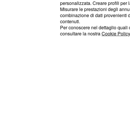
personalizzata. Creare profili per 
Datamedia poi certifica
la flessione
Misurare le prestazioni degli annun
primo istituto la Lega di Salvini per
combinazione di dati provenienti da 
scendendo al 15,2%, per l'istituto D
contenuti.
Per conoscere nel dettaglio quali c
di Matteo Salvini è sceso al 14,9% (
consultare la nostra
Cookie Policy
l'ultima rilevazione, mezzo punto p
rispetto al 16 settembre).