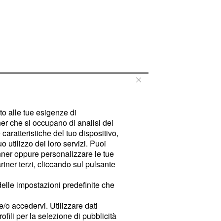
tto alle tue esigenze di
er che si occupano di analisi dei
caratteristiche del tuo dispositivo,
 utilizzo dei loro servizi. Puoi
ner oppure personalizzare le tue
tner terzi, cliccando sul pulsante
delle impostazioni predefinite che
e/o accedervi. Utilizzare dati
rofili per la selezione di pubblicità