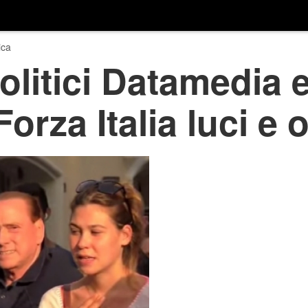
ica
litici Datamedia 
Forza Italia luci e