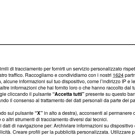
amedia FI ha fatto
imili di tracciamento per fornirti un servizio personalizzato rispe
mento una leggerissima
stro traffico. Raccogliamo e condividiamo con i nostri
1624
partn
 alcune informazioni sul tuo dispositivo, come l’indirizzo IP e le 
er l'istituto Emg il
ltre informazioni che hai fornito loro o che hanno raccolto dal tuo
e guadagnato lo 0,3%,
ogie cliccando il pulsante
“Accetta tutti”
presente su questo ban
 forza politica a salire
o il consenso al trattamento dei dati personali da parte dei par
nto, +0,1 rispetto al 21
ndo sul pulsante
“X”
in alto a destra), acconsenti al permanere 
o altri strumenti di tracciamento diversi dai tecnici.
uoi dati di navigazione per: Archiviare informazioni su dispositivo 
orale di Emg prima e
licità. Creare profili per la pubblicità personalizzata. Utilizzare p