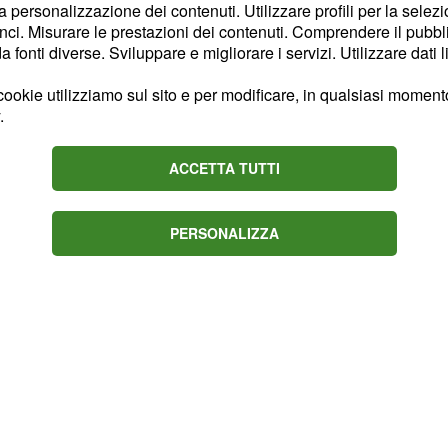
la personalizzazione dei contenuti. Utilizzare profili per la selez
 della Lega Nord
. Per il
ci. Misurare le prestazioni dei contenuti. Comprendere il pubblic
de lo 0,3 percento,
fonti diverse. Sviluppare e migliorare i servizi. Utilizzare dati l
atamedia invece il partito
ookie utilizziamo sul sito e per modificare, in qualsiasi momento,
-0,1 percento rispetto
.
ercentuale in meno
ACCETTA TUTTI
PERSONALIZZA