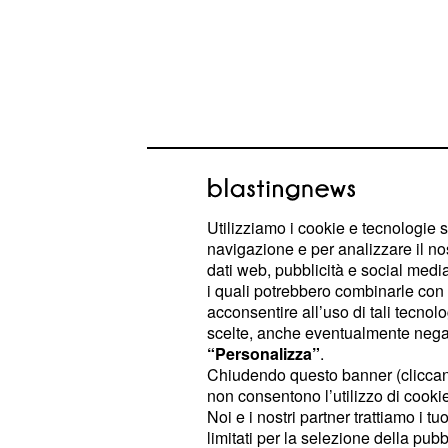
Dati contrastanti, visto che per Dat
Utilizziamo i cookie e tecnologie s
registrare rispetto all'ultimo rileva
navigazione e per analizzare il no
dati web, pubblicità e social media,
flessione dello 0,1 percento, mentre p
i quali potrebbero combinarle con a
partito di Silvio Berlusconi avrebb
acconsentire all’uso di tali tecnol
quasi mezzo punto percentuale, unica
scelte, anche eventualmente negand
“Personalizza”
.
insieme a Fratelli d'Italia (4,5 perce
Chiudendo questo banner (clicca
settembre).
non consentono l’utilizzo di cookie 
Noi e i nostri partner trattiamo i t
– Il sondaggio politico elett
Salvini
limitati per la selezione della pubb