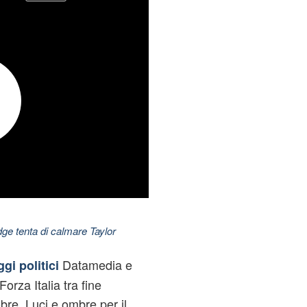
dge tenta di calmare Taylor
Datamedia e
gi politici
orza Italia tra fine
obre. Luci e ombre per il