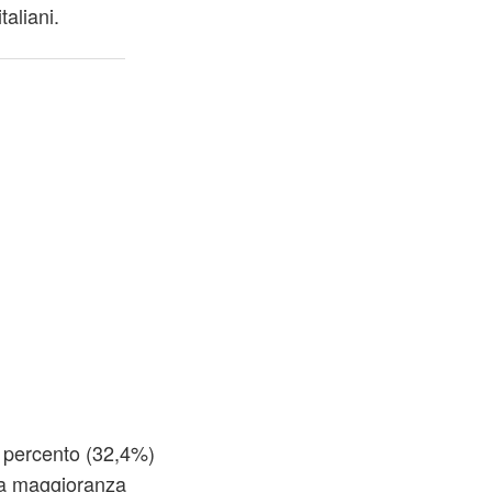
aliani.
3 percento (32,4%)
lla maggioranza