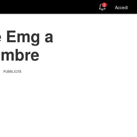
2
Accedi
e Emg a
 ombre