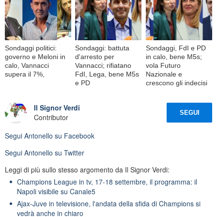
Sondaggi politici:
Sondaggi: battuta
Sondaggi, FdI e PD
governo e Meloni in
d'arresto per
in calo, bene M5s;
calo, Vannacci
Vannacci; rifiatano
vola Futuro
supera il 7%,
FdI, Lega, bene M5s
Nazionale e
e PD
crescono gli indecisi
Il Signor Verdi
SEGUI
Contributor
Segui
Antonello
su Facebook
Segui
Antonello
su Twitter
Leggi di più sullo stesso argomento da Il Signor Verdi:
Champions League in tv, 17-18 settembre, il programma: il
Napoli visibile su Canale5
Ajax-Juve in televisione, l'andata della sfida di Champions si
vedrà anche in chiaro