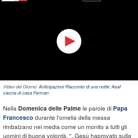
Video del Giorno:
Anticipazioni Racconto di una notte: Asaf
caccia di casa Ferman
Nella
le parole di
Domenica delle Palme
Papa
durante l'omelia della messa
Francesco
rimbalzano nei media come un monito a tutti gli
uomini di buona volontà. "..Gesù haprovato sulla