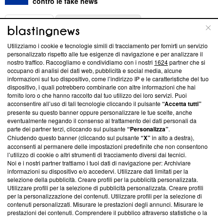
contro le fake news
ABOUT
LINEA EDITORIALE
Utilizziamo i cookie e tecnologie simili di tracciamento per fornirti un servizio
Questa sezione offre informazioni trasparenti su Blasting
personalizzato rispetto alle tue esigenze di navigazione e per analizzare il
nostro traffico. Raccogliamo e condividiamo con i nostri
1624
partner che si
News, sui nostri processi editoriali e su come ci impegniamo a
occupano di analisi dei dati web, pubblicità e social media, alcune
creare news di qualità. Inoltre, afferma la nostra aderenza a
informazioni sul tuo dispositivo, come l’indirizzo IP e le caratteristiche del tuo
‘Trust Project - News with Integrity’
Blasting News non è
dispositivo, i quali potrebbero combinarle con altre informazioni che hai
ancora membro del programma, ma ha richiesto di farne
fornito loro o che hanno raccolto dal tuo utilizzo dei loro servizi. Puoi
parte; Trust Project non ha ancora effettuato una verifica di
acconsentire all’uso di tali tecnologie cliccando il pulsante
“Accetta tutti”
conformità agli standard.
presente su questo banner oppure personalizzare le tue scelte, anche
eventualmente negando il consenso al trattamento dei dati personali da
parte dei partner terzi, cliccando sul pulsante
“Personalizza”
.
Su di noi
Chiudendo questo banner (cliccando sul pulsante
“X”
in alto a destra),
acconsenti al permanere delle impostazioni predefinite che non consentono
Team editoriale
l’utilizzo di cookie o altri strumenti di tracciamento diversi dai tecnici.
Noi e i nostri partner trattiamo i tuoi dati di navigazione per: Archiviare
Corporate
informazioni su dispositivo e/o accedervi. Utilizzare dati limitati per la
selezione della pubblicità. Creare profili per la pubblicità personalizzata.
Redazione
Utilizzare profili per la selezione di pubblicità personalizzata. Creare profili
per la personalizzazione dei contenuti. Utilizzare profili per la selezione di
Informativa Privacy
contenuti personalizzati. Misurare le prestazioni degli annunci. Misurare le
prestazioni dei contenuti. Comprendere il pubblico attraverso statistiche o la
Cookie Policy