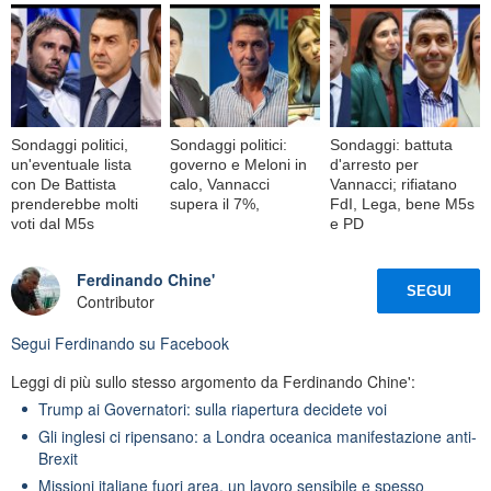
Sondaggi politici,
Sondaggi politici:
Sondaggi: battuta
un'eventuale lista
governo e Meloni in
d'arresto per
con De Battista
calo, Vannacci
Vannacci; rifiatano
prenderebbe molti
supera il 7%,
FdI, Lega, bene M5s
voti dal M5s
e PD
Ferdinando Chine'
SEGUI
Contributor
Segui
Ferdinando
su Facebook
Leggi di più sullo stesso argomento da Ferdinando Chine':
Trump ai Governatori: sulla riapertura decidete voi
Gli inglesi ci ripensano: a Londra oceanica manifestazione anti-
Brexit
Missioni italiane fuori area, un lavoro sensibile e spesso