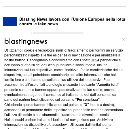
Blasting News lavora con l’Unione Europea nella lotta
contro le fake news
ABOUT
LINEA EDITORIALE
Utilizziamo i cookie e tecnologie simili di tracciamento per fornirti un servizio
Questa sezione offre informazioni trasparenti su Blasting
personalizzato rispetto alle tue esigenze di navigazione e per analizzare il
nostro traffico. Raccogliamo e condividiamo con i nostri
1624
partner che si
News, sui nostri processi editoriali e su come ci impegniamo a
occupano di analisi dei dati web, pubblicità e social media, alcune
creare news di qualità. Inoltre, afferma la nostra aderenza a
informazioni sul tuo dispositivo, come l’indirizzo IP e le caratteristiche del tuo
‘Trust Project - News with Integrity’
Blasting News non è
dispositivo, i quali potrebbero combinarle con altre informazioni che hai
ancora membro del programma, ma ha richiesto di farne
fornito loro o che hanno raccolto dal tuo utilizzo dei loro servizi. Puoi
parte; Trust Project non ha ancora effettuato una verifica di
acconsentire all’uso di tali tecnologie cliccando il pulsante
“Accetta tutti”
conformità agli standard.
presente su questo banner oppure personalizzare le tue scelte, anche
eventualmente negando il consenso al trattamento dei dati personali da
parte dei partner terzi, cliccando sul pulsante
“Personalizza”
.
Su di noi
Chiudendo questo banner (cliccando sul pulsante
“X”
in alto a destra),
acconsenti al permanere delle impostazioni predefinite che non consentono
Team editoriale
l’utilizzo di cookie o altri strumenti di tracciamento diversi dai tecnici.
Noi e i nostri partner trattiamo i tuoi dati di navigazione per: Archiviare
Corporate
informazioni su dispositivo e/o accedervi. Utilizzare dati limitati per la