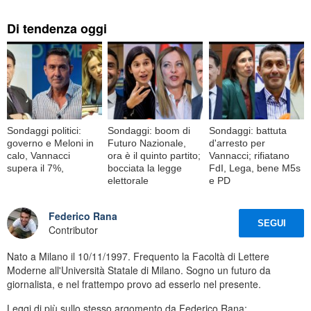
Di tendenza oggi
Sondaggi politici:
Sondaggi: boom di
Sondaggi: battuta
governo e Meloni in
Futuro Nazionale,
d'arresto per
calo, Vannacci
ora è il quinto partito;
Vannacci; rifiatano
supera il 7%,
bocciata la legge
FdI, Lega, bene M5s
elettorale
e PD
Federico Rana
SEGUI
Contributor
Nato a Milano il 10/11/1997. Frequento la Facoltà di Lettere
Moderne all'Università Statale di Milano. Sogno un futuro da
giornalista, e nel frattempo provo ad esserlo nel presente.
Leggi di più sullo stesso argomento da Federico Rana: