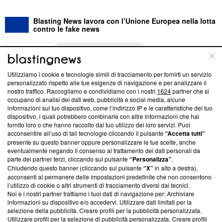
Blasting News lavora con l’Unione Europea nella lotta
contro le fake news
ABOUT
LINEA EDITORIALE
Utilizziamo i cookie e tecnologie simili di tracciamento per fornirti un servizio
Questa sezione offre informazioni trasparenti su Blasting
personalizzato rispetto alle tue esigenze di navigazione e per analizzare il
nostro traffico. Raccogliamo e condividiamo con i nostri
1624
partner che si
News, sui nostri processi editoriali e su come ci impegniamo a
occupano di analisi dei dati web, pubblicità e social media, alcune
creare news di qualità. Inoltre, afferma la nostra aderenza a
informazioni sul tuo dispositivo, come l’indirizzo IP e le caratteristiche del tuo
‘Trust Project - News with Integrity’
Blasting News non è
dispositivo, i quali potrebbero combinarle con altre informazioni che hai
ancora membro del programma, ma ha richiesto di farne
fornito loro o che hanno raccolto dal tuo utilizzo dei loro servizi. Puoi
parte; Trust Project non ha ancora effettuato una verifica di
acconsentire all’uso di tali tecnologie cliccando il pulsante
“Accetta tutti”
conformità agli standard.
presente su questo banner oppure personalizzare le tue scelte, anche
eventualmente negando il consenso al trattamento dei dati personali da
parte dei partner terzi, cliccando sul pulsante
“Personalizza”
.
Su di noi
Chiudendo questo banner (cliccando sul pulsante
“X”
in alto a destra),
acconsenti al permanere delle impostazioni predefinite che non consentono
Team editoriale
l’utilizzo di cookie o altri strumenti di tracciamento diversi dai tecnici.
Noi e i nostri partner trattiamo i tuoi dati di navigazione per: Archiviare
Corporate
informazioni su dispositivo e/o accedervi. Utilizzare dati limitati per la
selezione della pubblicità. Creare profili per la pubblicità personalizzata.
Redazione
Utilizzare profili per la selezione di pubblicità personalizzata. Creare profili