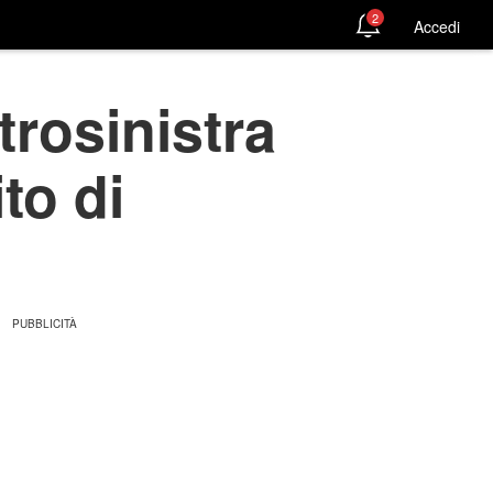
2
Accedi
rosinistra
ito di