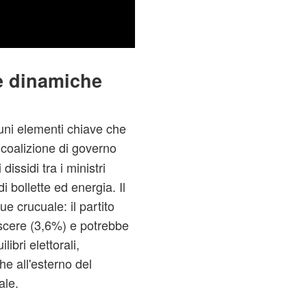
le dinamiche
uni elementi chiave che
coalizione di governo
issidi tra i ministri
i bollette ed energia. Il
e crucuale: il partito
scere (3,6%) e potrebbe
libri elettorali,
he all'esterno del
ale.