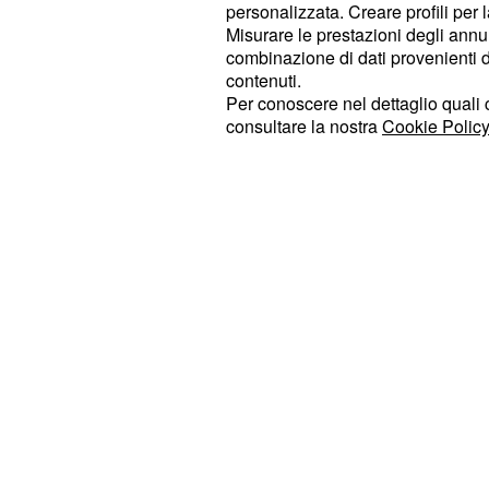
indietro a cala invece 22,0%. (-0,4%)
personalizzata. Creare profili per 
Misurare le prestazioni degli annun
del
che scende 
Movimento 5 Stelle
combinazione di dati provenienti da 
contenuti.
Nel centrodestra
resta 
Forza Italia
Per conoscere nel dettaglio quali c
consultare la nostra
Cookie Policy
la
compie un buon passo in ava
Lega
Lieve calo per
Alleanza Verdi Sinis
(-0,1). In ottima forma troviamo
Fut
partito di Roberto Vannacci dopo l'u
al 3,6%, guadagnando due decimali