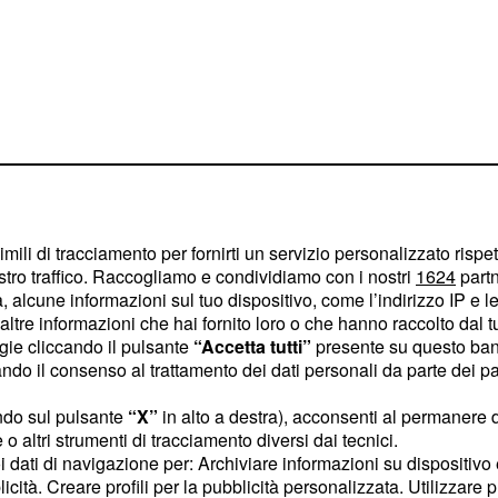
imili di tracciamento per fornirti un servizio personalizzato rispe
stro traffico. Raccogliamo e condividiamo con i nostri
1624
partn
n guadagno dello 0,4%.
 alcune informazioni sul tuo dispositivo, come l’indirizzo IP e le 
ltre informazioni che hai fornito loro o che hanno raccolto dal tuo
ni sono separate da
ogie cliccando il pulsante
“Accetta tutti”
presente su questo ban
o il consenso al trattamento dei dati personali da parte dei par
he contrastanti tra le
ndo sul pulsante
“X”
in alto a destra), acconsenti al permanere 
o altri strumenti di tracciamento diversi dai tecnici.
zione:
Fratelli d'Italia
uoi dati di navigazione per: Archiviare informazioni su dispositivo 
fa un passo
ocratico
licità. Creare profili per la pubblicità personalizzata. Utilizzare p