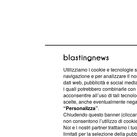
Utilizziamo i cookie e tecnologie s
navigazione e per analizzare il no
Il
sale al
, con u
Centrodestra
45%
dati web, pubblicità e social media,
i quali potrebbero combinarle con a
Attualmente dunque le due coalizio
acconsentire all’uso di tali tecnol
appena lo
.
0,1%
scelte, anche eventualmente negand
“Personalizza”
.
Il panorama dei partiti vede dinamic
Chiudendo questo banner (clicca
non consentono l’utilizzo di cookie 
forze di governo e quelle di opposi
Noi e i nostri partner trattiamo i t
sale al 28,4%+0,2%
il
,
Partito Dem
limitati per la selezione della pubb