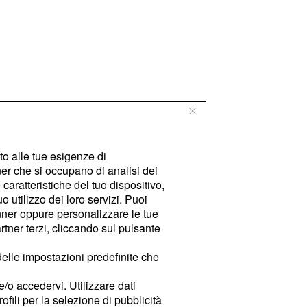
tto alle tue esigenze di
er che si occupano di analisi dei
caratteristiche del tuo dispositivo,
 utilizzo dei loro servizi. Puoi
ner oppure personalizzare le tue
tner terzi, cliccando sul pulsante
delle impostazioni predefinite che
e/o accedervi. Utilizzare dati
rofili per la selezione di pubblicità