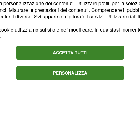
. Lieve il calo invece
la personalizzazione dei contenuti. Utilizzare profili per la selez
ci. Misurare le prestazioni dei contenuti. Comprendere il pubblic
al 12,6% (-0,2).
fonti diverse. Sviluppare e migliorare i servizi. Utilizzare dati l
stabile con l'8,2% mentre
ookie utilizziamo sul sito e per modificare, in qualsiasi momento,
.
nti con il 7,3% (+0,3).
a che scende al 6,4%
tr
ACCETTA TUTTI
, il nuovo
uro Nazionale
scita dal Carroccio: sale
.
PERSONALIZZA