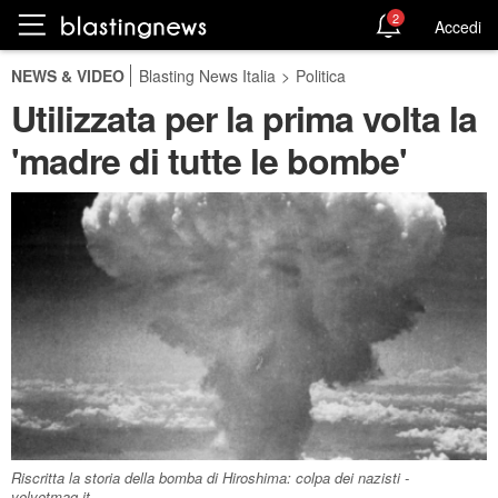
2
Accedi
NEWS & VIDEO
Blasting News Italia
>
Politica
Utilizzata per la prima volta la
'madre di tutte le bombe'
Riscritta la storia della bomba di Hiroshima: colpa dei nazisti -
velvetmag.it