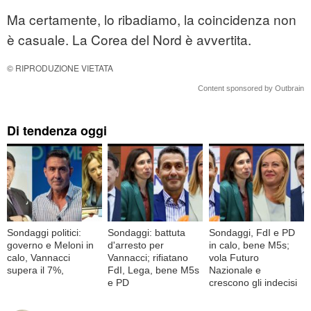
Ma certamente, lo ribadiamo, la coincidenza non
è casuale. La Corea del Nord è avvertita.
© RIPRODUZIONE VIETATA
Content sponsored by Outbrain
Di tendenza oggi
Sondaggi politici:
Sondaggi: battuta
Sondaggi, FdI e PD
governo e Meloni in
d'arresto per
in calo, bene M5s;
calo, Vannacci
Vannacci; rifiatano
vola Futuro
supera il 7%,
FdI, Lega, bene M5s
Nazionale e
e PD
crescono gli indecisi