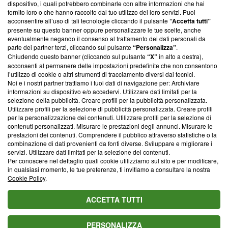
dispositivo, i quali potrebbero combinarle con altre informazioni che hai
ancora membro del programma, ma ha richiesto di farne
fornito loro o che hanno raccolto dal tuo utilizzo dei loro servizi. Puoi
parte; Trust Project non ha ancora effettuato una verifica di
acconsentire all’uso di tali tecnologie cliccando il pulsante
“Accetta tutti”
conformità agli standard.
presente su questo banner oppure personalizzare le tue scelte, anche
eventualmente negando il consenso al trattamento dei dati personali da
parte dei partner terzi, cliccando sul pulsante
“Personalizza”
.
Su di noi
Chiudendo questo banner (cliccando sul pulsante
“X”
in alto a destra),
acconsenti al permanere delle impostazioni predefinite che non consentono
Team editoriale
l’utilizzo di cookie o altri strumenti di tracciamento diversi dai tecnici.
Noi e i nostri partner trattiamo i tuoi dati di navigazione per: Archiviare
Corporate
informazioni su dispositivo e/o accedervi. Utilizzare dati limitati per la
selezione della pubblicità. Creare profili per la pubblicità personalizzata.
Redazione
Utilizzare profili per la selezione di pubblicità personalizzata. Creare profili
per la personalizzazione dei contenuti. Utilizzare profili per la selezione di
Informativa Privacy
contenuti personalizzati. Misurare le prestazioni degli annunci. Misurare le
prestazioni dei contenuti. Comprendere il pubblico attraverso statistiche o la
Cookie Policy
combinazione di dati provenienti da fonti diverse. Sviluppare e migliorare i
servizi. Utilizzare dati limitati per la selezione dei contenuti.
Blasting SA, IDI CHE-247.845.224, Via Carlo Frasca, 3 - 6900
Per conoscere nel dettaglio quali cookie utilizziamo sul sito e per modificare,
Lugano (Svizzera) Tel:
+39 0690258937
in qualsiasi momento, le tue preferenze, ti invitiamo a consultare la nostra
Cookie Policy
.
© 2026 Blasting News
ACCETTA TUTTI
PERSONALIZZA