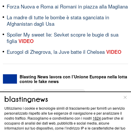
Forza Nuova e Roma ai Romani in piazza alla Magliana
La madre di tutte le bombe è stata sganciata in
Afghanistan dagli Usa
Spoiler My sweet lie: Sevket scopre le bugie di sua
figlia
VIDEO
Eurogol di Zhegrova, la Juve batte il Chelsea
VIDEO
Blasting News lavora con l’Unione Europea nella lotta
contro le fake news
ABOUT
LINEA EDITORIALE
Utilizziamo i cookie e tecnologie simili di tracciamento per fornirti un servizio
Questa sezione offre informazioni trasparenti su Blasting
personalizzato rispetto alle tue esigenze di navigazione e per analizzare il
nostro traffico. Raccogliamo e condividiamo con i nostri
1624
partner che si
News, sui nostri processi editoriali e su come ci impegniamo a
occupano di analisi dei dati web, pubblicità e social media, alcune
creare news di qualità. Inoltre, afferma la nostra aderenza a
informazioni sul tuo dispositivo, come l’indirizzo IP e le caratteristiche del tuo
‘Trust Project - News with Integrity’
Blasting News non è