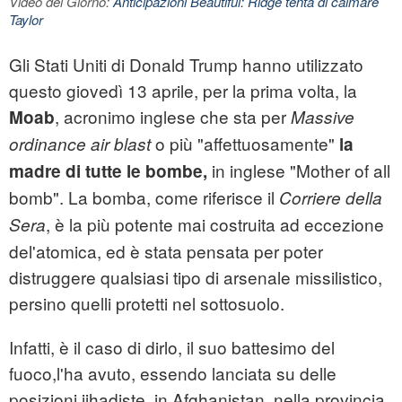
Video del Giorno:
Anticipazioni Beautiful: Ridge tenta di calmare
Taylor
Gli Stati Uniti di Donald Trump hanno utilizzato
questo giovedì 13 aprile, per la prima volta, la
, acronimo inglese che sta per
Moab
Massive
o più "affettuosamente"
ordinance air blast
la
in inglese "Mother of all
madre di tutte le bombe,
bomb". La bomba, come riferisce il
Corriere della
, è la più potente mai costruita ad eccezione
Sera
del'atomica, ed è stata pensata per poter
distruggere qualsiasi tipo di arsenale missilistico,
persino quelli protetti nel sottosuolo.
Infatti, è il caso di dirlo, il suo battesimo del
fuoco,l'ha avuto, essendo lanciata su delle
posizioni jihadiste, in Afghanistan, nella provincia