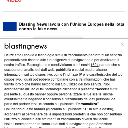
Blasting News lavora con l’Unione Europea nella lotta
contro le fake news
ABOUT
LINEA EDITORIALE
Utilizziamo i cookie e tecnologie simili di tracciamento per fornirti un servizio
Questa sezione offre informazioni trasparenti su Blasting
personalizzato rispetto alle tue esigenze di navigazione e per analizzare il
nostro traffico. Raccogliamo e condividiamo con i nostri
1624
partner che si
News, sui nostri processi editoriali e su come ci impegniamo a
occupano di analisi dei dati web, pubblicità e social media, alcune
creare news di qualità. Inoltre, afferma la nostra aderenza a
informazioni sul tuo dispositivo, come l’indirizzo IP e le caratteristiche del tuo
‘Trust Project - News with Integrity’
Blasting News non è
dispositivo, i quali potrebbero combinarle con altre informazioni che hai
ancora membro del programma, ma ha richiesto di farne
fornito loro o che hanno raccolto dal tuo utilizzo dei loro servizi. Puoi
parte; Trust Project non ha ancora effettuato una verifica di
acconsentire all’uso di tali tecnologie cliccando il pulsante
“Accetta tutti”
conformità agli standard.
presente su questo banner oppure personalizzare le tue scelte, anche
eventualmente negando il consenso al trattamento dei dati personali da
parte dei partner terzi, cliccando sul pulsante
“Personalizza”
.
Su di noi
Chiudendo questo banner (cliccando sul pulsante
“X”
in alto a destra),
acconsenti al permanere delle impostazioni predefinite che non consentono
Team editoriale
l’utilizzo di cookie o altri strumenti di tracciamento diversi dai tecnici.
Noi e i nostri partner trattiamo i tuoi dati di navigazione per: Archiviare
Corporate